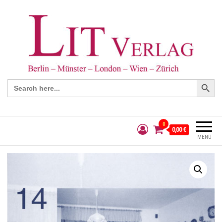
Search Button
Search
for:
0
0,00 €
MENÜ