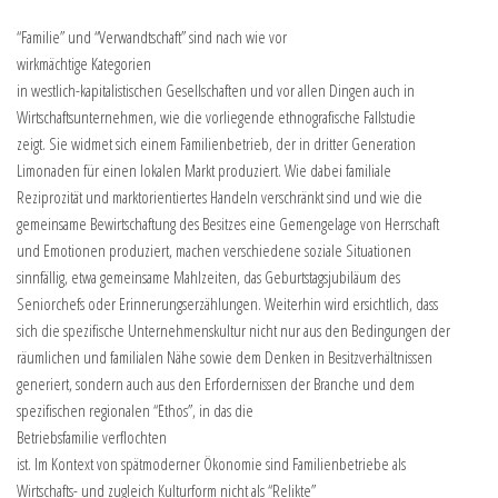
“Familie” und “Verwandtschaft” sind nach wie vor
wirkmächtige Kategorien
in westlich-kapitalistischen Gesellschaften und vor allen Dingen auch in
Wirtschaftsunternehmen, wie die vorliegende ethnografische Fallstudie
zeigt. Sie widmet sich einem Familienbetrieb, der in dritter Generation
Limonaden für einen lokalen Markt produziert. Wie dabei familiale
Reziprozität und marktorientiertes Handeln verschränkt sind und wie die
gemeinsame Bewirtschaftung des Besitzes eine Gemengelage von Herrschaft
und Emotionen produziert, machen verschiedene soziale Situationen
sinnfällig, etwa gemeinsame Mahlzeiten, das Geburtstagsjubiläum des
Seniorchefs oder Erinnerungserzählungen. Weiterhin wird ersichtlich, dass
sich die spezifische Unternehmenskultur nicht nur aus den Bedingungen der
räumlichen und familialen Nähe sowie dem Denken in Besitzverhältnissen
generiert, sondern auch aus den Erfordernissen der Branche und dem
spezifischen regionalen “Ethos”, in das die
Betriebsfamilie verflochten
ist. Im Kontext von spätmoderner Ökonomie sind Familienbetriebe als
Wirtschafts- und zugleich Kulturform nicht als “Relikte”