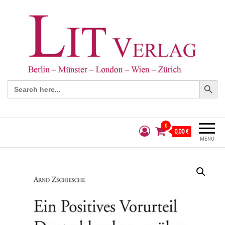
Search Button
Search
for:
0
0,00 €
MENÜ