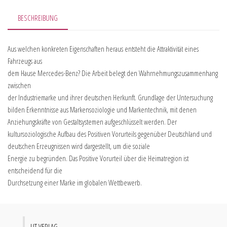
BESCHREIBUNG
Aus welchen konkreten Eigenschaften heraus entsteht die Attraktivität eines
Fahrzeugs aus
dem Hause Mercedes-Benz? Die Arbeit belegt den Wahrnehmungszusammenhang
zwischen
der Industriemarke und ihrer deutschen Herkunft. Grundlage der Untersuchung
bilden Erkenntnisse aus Markensoziologie und Markentechnik, mit denen
Anziehungskräfte von Gestaltsystemen aufgeschlüsselt werden. Der
kultursoziologische Aufbau des Positiven Vorurteils gegenüber Deutschland und
deutschen Erzeugnissen wird dargestellt, um die soziale
Energie zu begründen. Das Positive Vorurteil über die Heimatregion ist
entscheidend für die
Durchsetzung einer Marke im globalen Wettbewerb.
LIT VERLAG