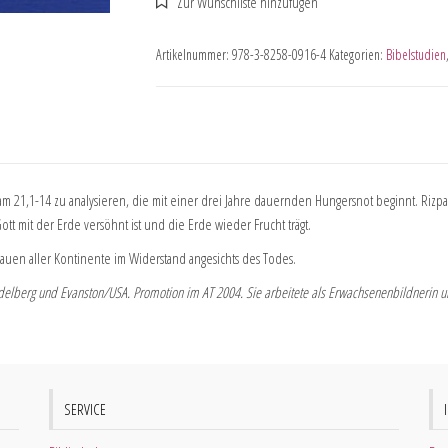
Artikelnummer:
978-3-8258-0916-4
Kategorien:
Bibelstudien
am 21,1-14 zu analysieren, die mit einer drei Jahre dauernden Hungersnot beginnt. Rizpa
ott mit der Erde versöhnt ist und die Erde wieder Frucht trägt.
Frauen aller Kontinente im Widerstand angesichts des Todes.
idelberg und Evanston/USA. Promotion im AT 2004. Sie arbeitete als Erwachsenenbildnerin u
SERVICE