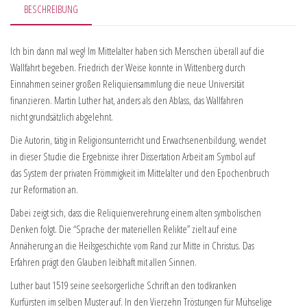
BESCHREIBUNG
Ich bin dann mal weg! Im Mittelalter haben sich Menschen überall auf die
Wallfahrt begeben. Friedrich der Weise konnte in Wittenberg durch
Einnahmen seiner großen Reliquiensammlung die neue Universität
finanzieren. Martin Luther hat, anders als den Ablass, das Wallfahren
nicht grundsätzlich abgelehnt.
Die Autorin, tätig in Religionsunterricht und Erwachsenenbildung, wendet
in dieser Studie die Ergebnisse ihrer Dissertation Arbeit am Symbol auf
das System der privaten Frömmigkeit im Mittelalter und den Epochenbruch
zur Reformation an.
Dabei zeigt sich, dass die Reliquienverehrung einem alten symbolischen
Denken folgt. Die “Sprache der materiellen Relikte” zielt auf eine
Annäherung an die Heilsgeschichte vom Rand zur Mitte in Christus. Das
Erfahren prägt den Glauben leibhaft mit allen Sinnen.
Luther baut 1519 seine seelsorgerliche Schrift an den todkranken
Kurfürsten im selben Muster auf. In den Vierzehn Tröstungen für Mühselige