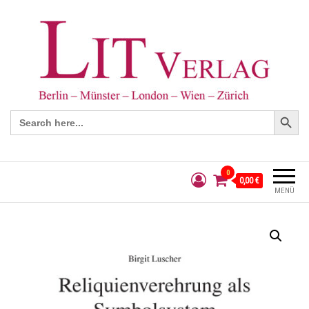
Search Button
Search
for:
0
0,00 €
MENÜ