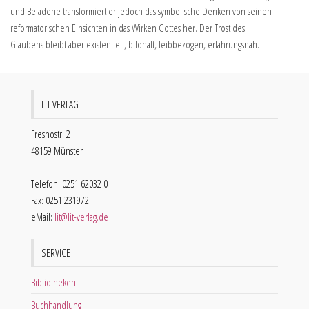
und Beladene transformiert er jedoch das symbolische Denken von seinen
reformatorischen Einsichten in das Wirken Gottes her. Der Trost des
Glaubens bleibt aber existentiell, bildhaft, leibbezogen, erfahrungsnah.
LIT VERLAG
Fresnostr. 2
48159 Münster
Telefon: 0251 62032 0
Fax: 0251 231972
eMail:
lit@lit-verlag.de
SERVICE
Bibliotheken
Buchhandlung