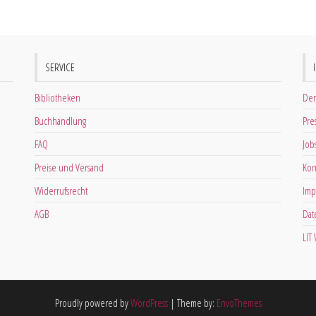
SERVICE
Bibliotheken
Der
Buchhandlung
Pre
FAQ
Job
Preise und Versand
Kon
Widerrufsrecht
Imp
AGB
Dat
LIT
Proudly powered by
WordPress
|
Theme by:
EnvoThemes