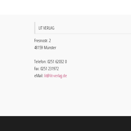
LIT VERLAG
Fresnostr. 2
48159 Münster
Telefon: 0251 62032 0
Fax: 0251 231972
eMail:
lit@lit-verlag.de