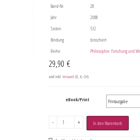
Band-Nr.
28
Jahr
2008
Seiten
512
Bindung
broschiert
Reihe
Philosophie: Forschung und Wis
29,90
€
und inkl.
Versand
(D, A, CH)
eBook/Print
-
+
In den Warenkorb