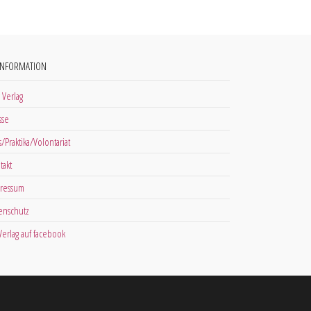
INFORMATION
 Verlag
sse
s/Praktika/Volontariat
takt
ressum
enschutz
 Verlag auf facebook