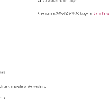
Artikelnummer:
978-3-8258-1043-6
Kategorien:
Berlin
,
Philo
onale
ch die chinesi-sche Antike, werden so
t. Im