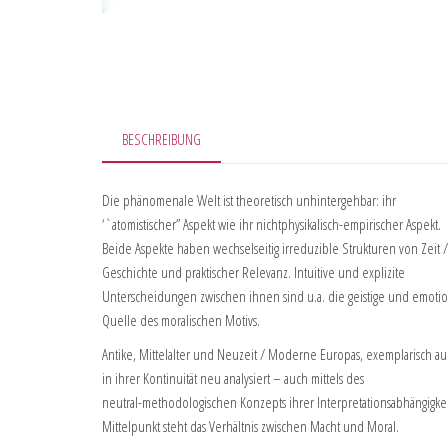
BESCHREIBUNG
Die phänomenale Welt ist theoretisch unhintergehbar: ihr
‘`atomistischer” Aspekt wie ihr nichtphysikalisch-empirischer Aspekt.
Beide Aspekte haben wechselseitig irreduzible Strukturen von Zeit /
Geschichte und praktischer Relevanz. Intuitive und explizite
Unterscheidungen zwischen ihnen sind u.a. die geistige und emoti
Quelle des moralischen Motivs.
Antike, Mittelalter und Neuzeit / Moderne Europas, exemplarisch au
in ihrer Kontinuität neu analysiert – auch mittels des
neutral-methodologischen Konzepts ihrer Interpretationsabhängigkei
Mittelpunkt steht das Verhältnis zwischen Macht und Moral.