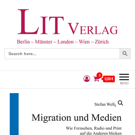
Search Button
Search
for:
0
0,00 €
MENÜ