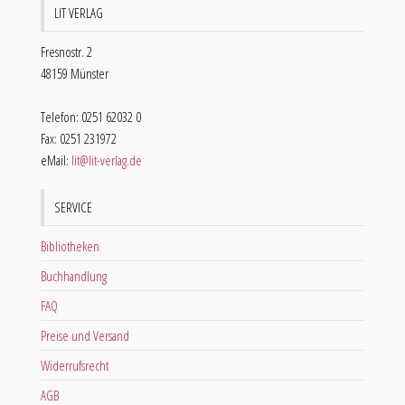
LIT VERLAG
Fresnostr. 2
48159 Münster
Telefon: 0251 62032 0
Fax: 0251 231972
eMail:
lit@lit-verlag.de
SERVICE
Bibliotheken
Buchhandlung
FAQ
Preise und Versand
Widerrufsrecht
AGB