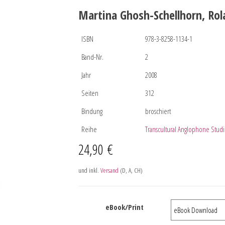
Martina Ghosh-Schellhorn, Rol
ISBN
978-3-8258-1134-1
Band-Nr.
2
Jahr
2008
Seiten
312
Bindung
broschiert
Reihe
Transcultural Anglophone Studi
24,90
€
und inkl.
Versand
(D, A, CH)
eBook/Print