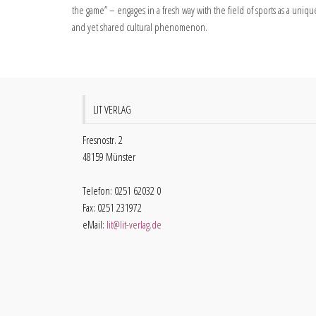
the game” – engages in a fresh way with the field of sports as a uniqu
and yet shared cultural phenomenon.
LIT VERLAG
Fresnostr. 2
48159 Münster
Telefon: 0251 62032 0
Fax: 0251 231972
eMail:
lit@lit-verlag.de