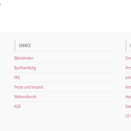
e
SERVICE
Bibliotheken
Der
Buchhandlung
Pre
FAQ
Job
Preise und Versand
Kon
Widerrufsrecht
Imp
AGB
Dat
LIT