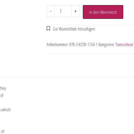
-
+
In den Warenkorb
Artikelnummer:
978-3-8258-1134-1
Kategorien:
Transcultura
they
 of
s which
 of