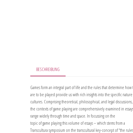
BESCHREIBUNG
Games form an integral part of life and the rules that determine how 
are to be played provide us with rich insights into the specific nature
cultures. Comprising theoretical, philosophical, and legal discussions,
the contexts of game playing are comprehensively examined in essay
range widely through time and space. In focussing on the
topic of game playing this volume of essays – which stems from a
Transcultura symposium on the transcultural key-concept of “the rules