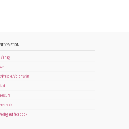
INFORMATION
 Verlag
sse
s/Praktika/Volontariat
takt
ressum
enschutz
 Verlag auf facebook