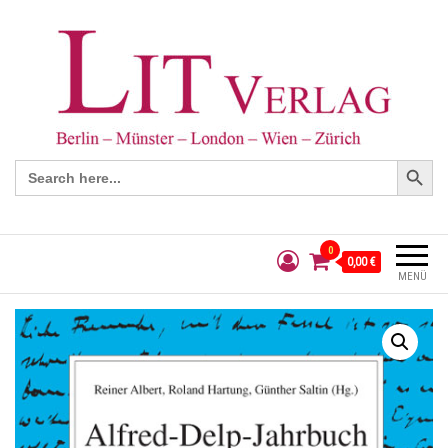
Search Button
Search
for:
0
0,00 €
MENÜ