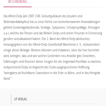
BESCHREIBUNG
Das Alfred-Delp-Jahr 2007 (100. Geburtsjubiläum des Jesuiten und
Widerstandskämpfers) hat zu einer Reihe von bemerkenswerten Veranstaltungen
geführt (Gedenkgottesdienste, Vorträge, Symposien, Schulprojekttage, Ehrungen
u.a.), welche die Person und das Wirken Delps und seiner Freunde in Erinnerung
gerufen und aktualisiert haben. Der 2. Band des Alfred-Delp-Jahrbuches,
herausgegeben von der Alfred-Delp-Gesellschaft Mannheim e. V., dokumentiert
einige dieser Beiträge. Weitere Arbeiten und Initiativen, über die hier berichtet
wird, belegen, dass und wie solches Gedenken neu Anstöße gibt, Einsichten,
Erfahrungen und Visionen dieser Zeugen für die Gegenwart fruchtbar zu machen,
entsprechend Delps im Angesicht des Todes ausgesprochener Hoffnung,
“wenigstens als fruchtbares Samenkorn in die Erde zu fallen, und in des Herrgotts
Hand.”
LIT VERLAG