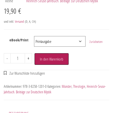
Reihe
Heinrich-Seuse-Jahrbuch. Beiträge zur Deutschen Mystik
19,90
€
und inkl.
Versand
(D, A, CH)
eBook/Print
Zurücksetzen
-
+
In den Warenkorb
Artikelnummer:
978-3-8258-1201-0
Kategorien:
Münster
,
Theologie
,
Heinrich-Seuse-
Jahrbuch. Beiträge zur Deutschen Mystik