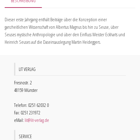
BESCHREIBUNG
Dieser erste Jahrgang enthält Beiträge über die Konzeption einer
ganzheitlichen Wissenschaft von Albertus Magnus bis hin zu Seuse, über
Seuses mystische Anthropologie und über den Einfluss Meister Eckharts und
Heinrich Seuses auf die Daseinsauslegung Martin Heideggers.
LIT VERLAG
Fresnostr. 2
48159 Münster
Telefon: 0251 62032 0
Fax: 0251 231972
eMail:
lit@lit-verlag.de
SERVICE