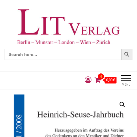
Search Button
Search
for:
0
0,00 €
MENÜ