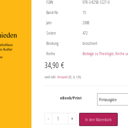
ISBN
978-3-8258-1227-0
Band-Nr.
15
Jahr
2008
Seiten
472
Bindung
broschiert
Reihe
Beiträge zu Theologie, Kirche u
34,90
€
und inkl.
Versand
(D, A, CH)
eBook/Print
-
+
In den Warenkorb