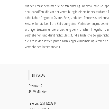
Mit den Ermländern hat er eine zahlenmäßig überschaubare Grupp
herausgegriffen, die vor der Vertreibung in einem überschaubaren
katholischen Regionen Ostpreußens, siedelten. Penkerts Arbeiten si
Beispiel für die kirchliche Betreuung einer Vertriebenengruppe, ei
wichtiger Baustein für die Erforschung der kirchlichen Integration de
Vertriebenen und damit nicht zuletzt für die kirchliche Zeitgeschicht
die sich in den letzten Jahren nach langer Zurückhaltung vermehrt d
Vertriebenenthemas annahm.
LIT VERLAG
Fresnostr. 2
48159 Münster
Telefon: 0251 62032 0