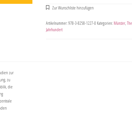
Artikelnummer:
978-3-8258-1227-0
Kategorien:
Münster
,
The
Jahrhundert
udien zur
ung, zu
blik, die
ng
zentrale
enden