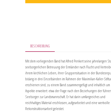
BESCHREIBUNG
Mit dem vorliegenden Band hat Alfred Penkert seine jahrelangen St
seelsorgerlichen Betreuung der Ermländer nach Flucht und Vertreib
ihrem kirchlichen Leben, ihrer Gruppensituation in der Bundesrepu
bislang in drei Einzelbänden im Rahmen der Maximilian-Kaller-Stiftu
erschienen sind, zu einem Band zusammengefügt und inhaltlich um 
Aspekte erweitert: etwa der Frage nach den Beziehungen der führ
Seelsorger zur Landsmannschaft. Er hat darin umfangreiches und
reichhaltiges Material erschlossen, aufgearbeitet und eine wertvolle
Rekonstruktionsarbeit geleistet.