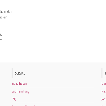
e
 Raum, den
nd ein
n
r
e,
es
SERVICE
Bibliotheken
Der
Buchhandlung
Pre
FAQ
Job