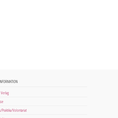
INFORMATION
 Verlag
sse
s/Praktika/Volontariat