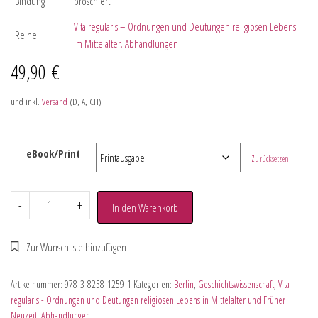
Bindung
broschiert
Vita regularis – Ordnungen und Deutungen religiosen Lebens
Reihe
im Mittelalter. Abhandlungen
49,90
€
und inkl.
Versand
(D, A, CH)
eBook/Print
Zurücksetzen
-
+
In den Warenkorb
Artikelnummer:
978-3-8258-1259-1
Kategorien:
Berlin
,
Geschichtswissenschaft
,
Vita
regularis - Ordnungen und Deutungen religiosen Lebens in Mittelalter und Früher
Neuzeit. Abhandlungen