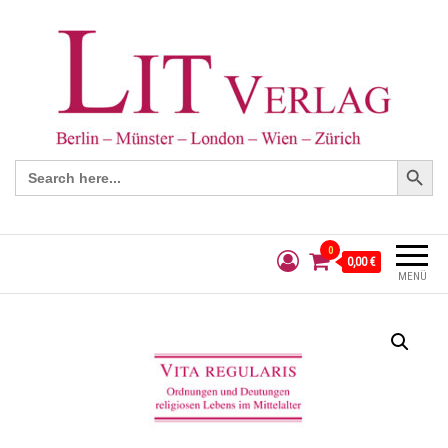
Search Button
Search
for:
0
0,00 €
MENÜ