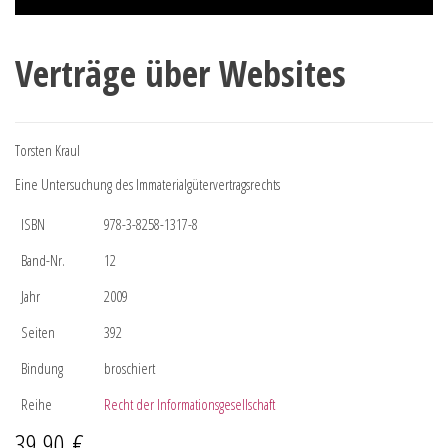
Verträge über Websites
Torsten Kraul
Eine Untersuchung des Immaterialgütervertragsrechts
ISBN
978-3-8258-1317-8
Band-Nr.
12
Jahr
2009
Seiten
392
Bindung
broschiert
Reihe
Recht der Informationsgesellschaft
39,90
€