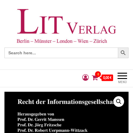
Search Button
Search
for:
0
0,00 €
MENÜ