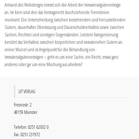
Anhand des Webdesigns nimmt sich die Arbeit der Immaterialgüterverträge
an. Im Kern sind drei das Vertragsrecht durchziehende Trennlinien
involviert: Die Unterscheidung zwischen bestehenden und herzustellenden
Gütern, dauerhafter Überlassung und Dauerschuldverhältnis sowie zwischen
Sachen, Rechten und sonstigen Gegenständen. Letztere Kategorisierung
berührt das Verhältnis zwischen körperlichen und immateriellen Gütern an
seiner Wurzel und ist Angelpunkt für die Behandlung von
Immaterialgüterverträgen – geht es um eine Sache, ein Recht, etwas ganz
anderes oder gar um eine Mischung aus alledem?
LIT VERLAG
Fresnostr. 2
48159 Münster
Telefon: 0251 62032 0
Fax: 0251 231972