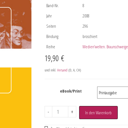
Band-Nr.
8
Jahr
2008
Seiten
296
Bindung
broschiert
Reihe
Medien’welten. Braunschweiger
19,90
€
und inkl.
Versand
(D, A, CH)
eBook/Print
-
+
In den Warenkorb