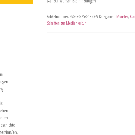
Artikelnummer:
978-3-8258-1323-9
Kategorien:
Münster
,
Kom
Schriften zur Medienkultur
mm.
gnügen
ng.
,
is
stehen
deren
Geschichte
cher/inn/en,