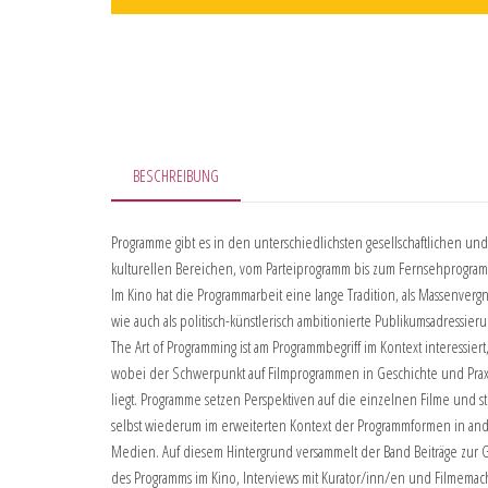
BESCHREIBUNG
Programme gibt es in den unterschiedlichsten gesellschaftlichen und
kulturellen Bereichen, vom Parteiprogramm bis zum Fernsehprogra
Im Kino hat die Programmarbeit eine lange Tradition, als Massenver
wie auch als politisch-künstlerisch ambitionierte Publikumsadressieru
The Art of Programming ist am Programmbegriff im Kontext interessiert
wobei der Schwerpunkt auf Filmprogrammen in Geschichte und Prax
liegt. Programme setzen Perspektiven auf die einzelnen Filme und 
selbst wiederum im erweiterten Kontext der Programmformen in an
Medien. Auf diesem Hintergrund versammelt der Band Beiträge zur 
des Programms im Kino, Interviews mit Kurator/inn/en und Filmema