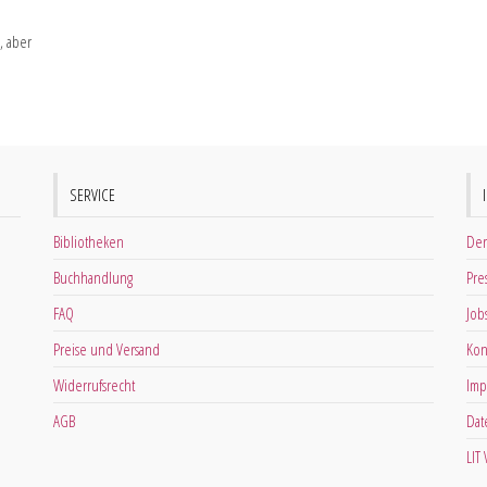
, aber
SERVICE
Bibliotheken
Der
Buchhandlung
Pre
FAQ
Job
Preise und Versand
Kon
Widerrufsrecht
Imp
AGB
Dat
LIT