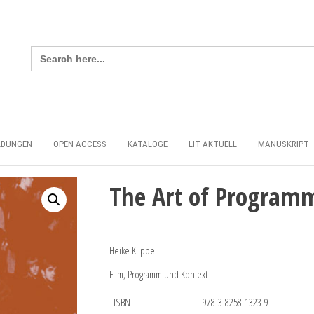
Search
for:
LDUNGEN
OPEN ACCESS
KATALOGE
LIT AKTUELL
MANUSKRIPT
The Art of Program
Heike Klippel
Film, Programm und Kontext
ISBN
978-3-8258-1323-9