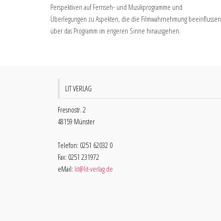
Perspektiven auf Fernseh- und Musikprogramme und
Überlegungen zu Aspekten, die die Filmwahrnehmung beeinflussen
über das Programm im engeren Sinne hinausgehen.
LIT VERLAG
Fresnostr. 2
48159 Münster
Telefon: 0251 62032 0
Fax: 0251 231972
eMail:
lit@lit-verlag.de