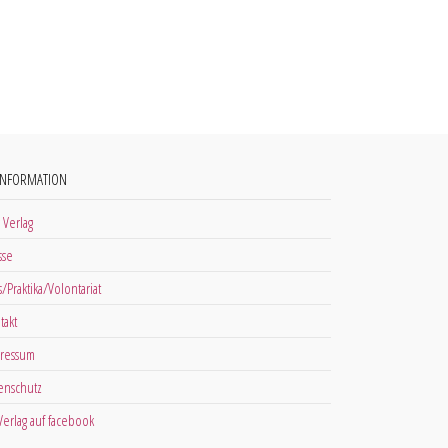
INFORMATION
 Verlag
sse
s/Praktika/Volontariat
takt
ressum
enschutz
 Verlag auf facebook