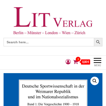
Search Button
Search
for:
0
0,00 €
MENÜ