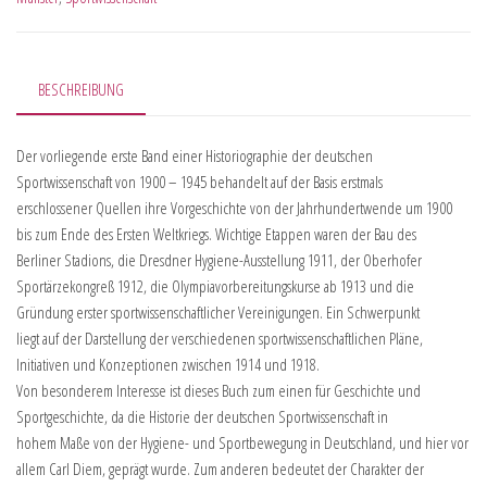
BESCHREIBUNG
Der vorliegende erste Band einer Historiographie der deutschen
Sportwissenschaft von 1900 – 1945 behandelt auf der Basis erstmals
erschlossener Quellen ihre Vorgeschichte von der Jahrhundertwende um 1900
bis zum Ende des Ersten Weltkriegs. Wichtige Etappen waren der Bau des
Berliner Stadions, die Dresdner Hygiene-Ausstellung 1911, der Oberhofer
Sportärzekongreß 1912, die Olympiavorbereitungskurse ab 1913 und die
Gründung erster sportwissenschaftlicher Vereinigungen. Ein Schwerpunkt
liegt auf der Darstellung der verschiedenen sportwissenschaftlichen Pläne,
Initiativen und Konzeptionen zwischen 1914 und 1918.
Von besonderem Interesse ist dieses Buch zum einen für Geschichte und
Sportgeschichte, da die Historie der deutschen Sportwissenschaft in
hohem Maße von der Hygiene- und Sportbewegung in Deutschland, und hier vor
allem Carl Diem, geprägt wurde. Zum anderen bedeutet der Charakter der