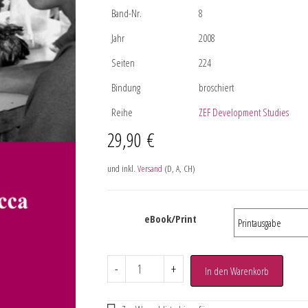
Band-Nr.
8
Jahr
2008
Seiten
224
Bindung
broschiert
Reihe
ZEF Development Studies
29,90
€
und inkl.
Versand
(D, A, CH)
eBook/Print
-
+
In den Warenkorb