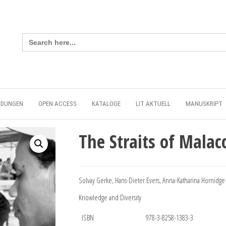
Search
for:
LDUNGEN
OPEN ACCESS
KATALOGE
LIT AKTUELL
MANUSKRIPT
The Straits of Malac
Solvay Gerke, Hans-Dieter Evers, Anna-Katharina Hornidge 
Knowledge and Diversity
ISBN
978-3-8258-1383-3