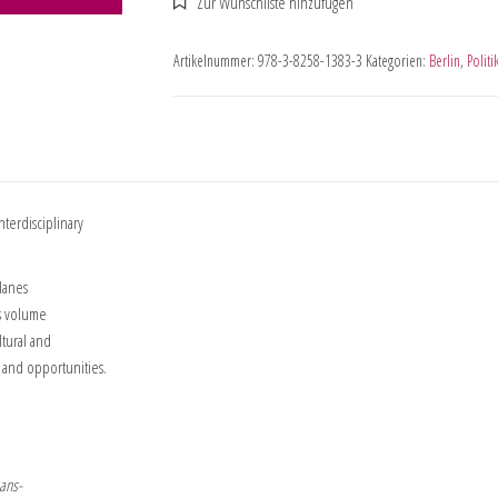
Artikelnummer:
978-3-8258-1383-3
Kategorien:
Berlin
,
Politi
terdisciplinary
 lanes
is volume
ltural and
and opportunities.
ans-