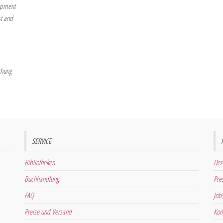
lopment
st and
chung
SERVICE
Bibliotheken
Der
Buchhandlung
Pre
FAQ
Job
Preise und Versand
Kon