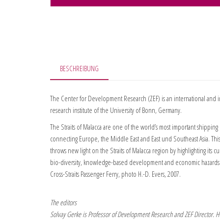
BESCHREIBUNG
The Center for Development Research (ZEF) is an international and in
research institute of the University of Bonn, Germany.
The Straits of Malacca are one of the world’s most important shipping
connecting Europe, the Middle East and East und Southeast Asia. Th
throws new light on the Straits of Malacca region by highlighting its cu
bio-diversity, knowledge-based development and economic hazards 
Cross-Straits Passenger Ferry, photo H.-D. Evers, 2007.
The editors
Solvay Gerke is Professor of Development Research and ZEF Director. H