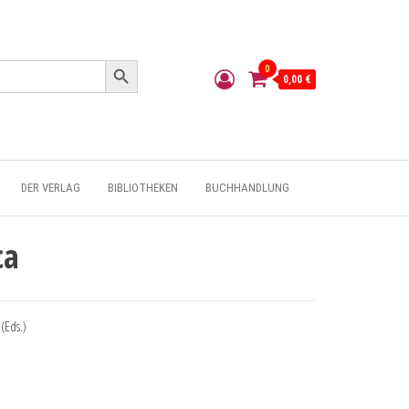
Search Button
0
0,00 €
DER VERLAG
BIBLIOTHEKEN
BUCHHANDLUNG
ca
(Eds.)