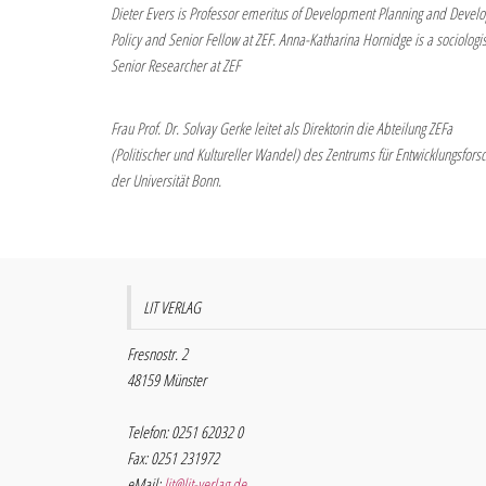
Dieter Evers is Professor emeritus of Development Planning and Deve
Policy and Senior Fellow at ZEF. Anna-Katharina Hornidge is a sociologi
Senior Researcher at ZEF
Frau Prof. Dr. Solvay Gerke leitet als Direktorin die Abteilung ZEFa
(Politischer und Kultureller Wandel) des Zentrums für Entwicklungsfors
der Universität Bonn.
LIT VERLAG
Fresnostr. 2
48159 Münster
Telefon: 0251 62032 0
Fax: 0251 231972
eMail:
lit@lit-verlag.de