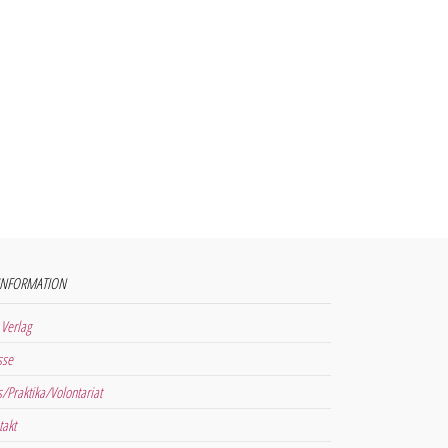
INFORMATION
 Verlag
sse
s/Praktika/Volontariat
takt