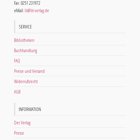
Fax: 0251 231972
eMail:
lit@lit-verlag.de
SERVICE
Bibliotheken
Buchhandlung
FAQ
Preise und Versand
Widerrufsrecht
AGB
INFORMATION
Der Verlag
Presse