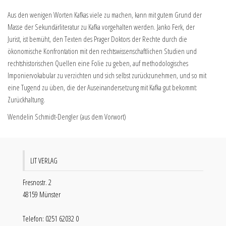
Aus den wenigen Worten Kafkas viele zu machen, kann mit gutem Grund der
Masse der Sekundärliteratur zu Kafka vorgehalten werden. Janko Ferk, der
Jurist, ist bemüht, den Texten des Prager Doktors der Rechte durch die
ökonomische Konfrontation mit den rechtswissenschaftlichen Studien und
rechtshistorischen Quellen eine Folie zu geben, auf methodologisches
Imponiervokabular zu verzichten und sich selbst zurückzunehmen, und so mit
eine Tugend zu üben, die der Auseinandersetzung mit Kafka gut bekommt:
Zurückhaltung.
Wendelin Schmidt-Dengler (aus dem Vorwort)
LIT VERLAG
Fresnostr. 2
48159 Münster
Telefon: 0251 62032 0