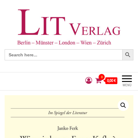
Search Button
Search
for:
0
0,00 €
MENÜ