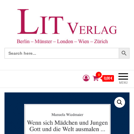
Search Button
Search
for:
0
0,00 €
MENÜ