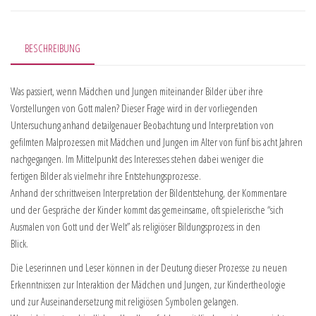
BESCHREIBUNG
Was passiert, wenn Mädchen und Jungen miteinander Bilder über ihre
Vorstellungen von Gott malen? Dieser Frage wird in der vorliegenden
Untersuchung anhand detailgenauer Beobachtung und Interpretation von
gefilmten Malprozessen mit Mädchen und Jungen im Alter von fünf bis acht Jahren
nachgegangen. Im Mittelpunkt des Interesses stehen dabei weniger die
fertigen Bilder als vielmehr ihre Entstehungsprozesse.
Anhand der schrittweisen Interpretation der Bildentstehung, der Kommentare
und der Gespräche der Kinder kommt das gemeinsame, oft spielerische “sich
Ausmalen von Gott und der Welt” als religiöser Bildungsprozess in den
Blick.
Die Leserinnen und Leser können in der Deutung dieser Prozesse zu neuen
Erkenntnissen zur Interaktion der Mädchen und Jungen, zur Kindertheologie
und zur Auseinandersetzung mit religiösen Symbolen gelangen.