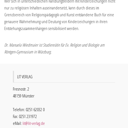
Wer sich in unterschiedlichen Handlungsfeldern mit Kinderzeichungen nicht
nur zu religiösen Inhalten auseinandersetzt, kann durch dieses im
Grenzbereich von Religionspädagogik und Kunst entstandene Buch für eine
genauere Wahrnehmung und Deutung von Kinderzeichungen in ihren
Entstehungszusammenhängen sensibilisiert werden.
Dr. Manuela Wiedmaier ist Studienrätin für Ev. Religion und Biologie am
Röntgen-Gymnasium in Würzburg.
LIT VERLAG
Fresnostr. 2
48159 Münster
Telefon: 0251 62032 0
Fax: 0251 231972
eMail:
lit@lit-verlag.de