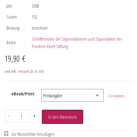
Jahr
2008
Seiten
152
Bindung
broschiert
Schriftenreihe der Stipendiatinnen und Stipendiaten der
Reihe
Friedrich-Ebert-Stiftung
19,90
€
und inkl.
Versand
(D, A, CH)
eBook/Print
Zurücksetzen
-
+
In den Warenkorb