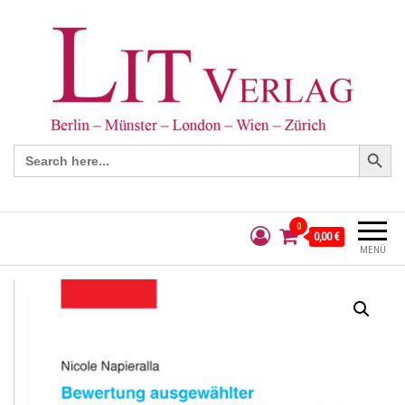
Search Button
Search
for:
0
0,00 €
MENÜ