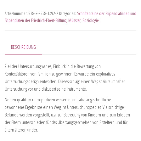
Artikelnummer:
978-3-8258-1492-2
Kategorien:
Schriftenreihe der Stipendiatinnen und
Stipendiaten der Friedrich-Ebert-Stiftung
,
Münster
,
Soziologie
BESCHREIBUNG
Ziel der Untersuchung war es, Einblick in die Bewertung von
Kontextfaktoren von Familien zu gewinnen. Es wurde ein exploratives
Untersuchungsdesign entworfen. Dieses schlägt einen Weg sozialraumnaher
Untersuchung vor und diskutiert seine Instrumente.
Neben qualitativ-retrospektiven weisen quantitativ-längsschnittliche
gewonnene Ergebnisse einen Weg ins Untersuchungsgebiet. Vielschichtige
Befunde werden vorgestellt, u.a. zur Betreuung von Kindern und zum Erleben
der Eltern unterschieden für das Übergangsgeschehen von Ersteltern und für
Eltern älterer Kinder.