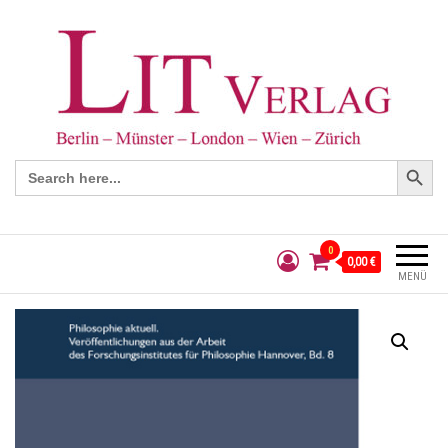
Search Button
Search
for:
0
0,00 €
MENÜ