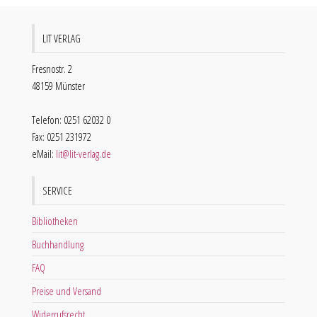
LIT VERLAG
Fresnostr. 2
48159 Münster
Telefon: 0251 62032 0
Fax: 0251 231972
eMail:
lit@lit-verlag.de
SERVICE
Bibliotheken
Buchhandlung
FAQ
Preise und Versand
Widerrufsrecht