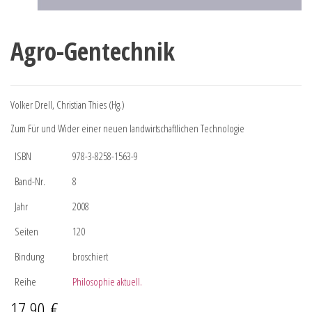
Agro-Gentechnik
Volker Drell, Christian Thies (Hg.)
Zum Für und Wider einer neuen landwirtschaftlichen Technologie
ISBN
978-3-8258-1563-9
Band-Nr.
8
Jahr
2008
Seiten
120
Bindung
broschiert
Reihe
Philosophie aktuell.
17,90
€