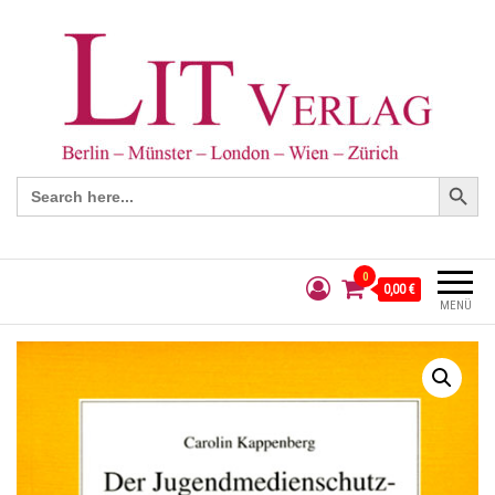
Search Button
Search
for:
0
0,00 €
MENÜ