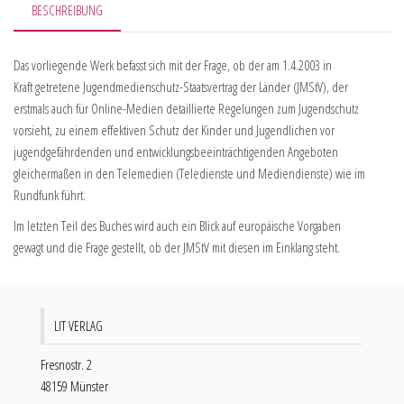
BESCHREIBUNG
Das vorliegende Werk befasst sich mit der Frage, ob der am 1.4.2003 in
Kraft getretene Jugendmedienschutz-Staatsvertrag der Länder (JMStV), der
erstmals auch für Online-Medien detaillierte Regelungen zum Jugendschutz
vorsieht, zu einem effektiven Schutz der Kinder und Jugendlichen vor
jugendgefährdenden und entwicklungsbeeinträchtigenden Angeboten
gleichermaßen in den Telemedien (Teledienste und Mediendienste) wie im
Rundfunk führt.
Im letzten Teil des Buches wird auch ein Blick auf europäische Vorgaben
gewagt und die Frage gestellt, ob der JMStV mit diesen im Einklang steht.
LIT VERLAG
Fresnostr. 2
48159 Münster