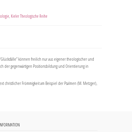
ologie
,
Kieler Theologische Reihe
lücksfälle” können freilich nur aus eigener theologischer und
ch der gegenwärtigen Positionsbildung und Orientierung in
Text christlicher Frömmigkeit am Beispiel der Psalmen (M. Metzger),
INFORMATION