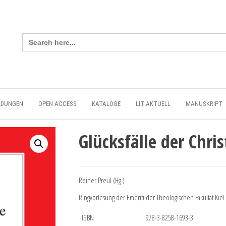
Search
for:
LDUNGEN
OPEN ACCESS
KATALOGE
LIT AKTUELL
MANUSKRIPT
Glücksfälle der Chr
Reiner Preul (Hg.)
Ringvorlesung der Emeriti der Theologischen Fakultät Kiel
ISBN
978-3-8258-1693-3