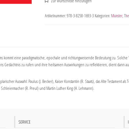
Artikelnummer:
978-3-8258-1693-3
Kategorien:
Münster
,
The
ms kommt eine paradigmatische, epochale und richtungweisende Bedeutung zu. Solche “G
s Gedächtnis zu rufen und ihre heilsamen Auswirkungen zu reflektieren, dient dann au
rischer Auswahl: Paulus (J. Becker), Kaiser Konstantin (R. Staats), das Alte Testament als 
ch Schleiermacher (R. Preul) und Martin Luther King (H. Lehmann).
SERVICE