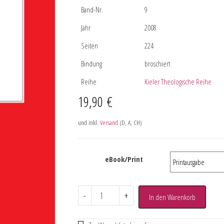
Band-Nr.
9
Jahr
2008
Seiten
224
Bindung
broschiert
Reihe
Kieler Theologische Reihe
19,90
€
und inkl.
Versand
(D, A, CH)
eBook/Print
-
+
In den Warenkorb