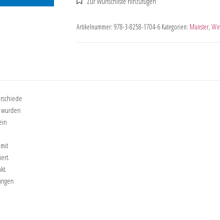
Artikelnummer:
978-3-8258-1704-6
Kategorien:
Münster
,
Wir
erschiede
h wurden
ein
mit
ert.
kt.
lungen