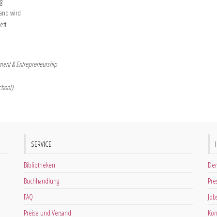
g
Band wird
eft
ement & Entrepreneurship
chool)
SERVICE
Bibliotheken
Der
Buchhandlung
Pre
FAQ
Job
Preise und Versand
Kon