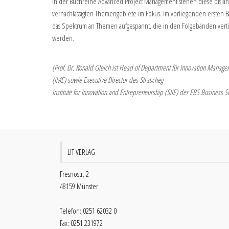
In der Buchreihe Advanced Project Management stehen diese bislan
vernachlässigten Themengebiete im Fokus. Im vorliegenden ersten 
das Spektrum an Themen aufgespannt, die in den Folgebänden verti
werden.
(Prof. Dr. Ronald Gleich ist Head of Department für Innovation Manag
(IME) sowie Executive Director des Strascheg
Institute for Innovation and Entrepreneurship (SIIE) der EBS Business S
LIT VERLAG
Fresnostr. 2
48159 Münster
Telefon: 0251 62032 0
Fax: 0251 231972