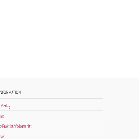
INFORMATION
 Verlag
sse
s/Praktika/Volontariat
takt