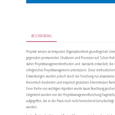
BESCHREIBUNG
Projekte weisen als temporäre Organisationsform grundlegende Unt
gegenüber permanenten Strukturen und Prozessen auf. Schon frü
daher Projektmanagementmethoden und -standards entwickelt, die 
erfolgreiches Projektmanagement unterstützen. Diese methodischen
Entwicklungen wurden jedoch durch die Forschung nur ansatzweise 
theoretisch fundierten und empirisch gestützten Erkenntnissen flanki
Einer Reihe von wichtigen Aspekten wurde kaum Beachtung geschen
Umgekehrt wurden von der Projektmanagementforschung Fragestel
aufgegriffen, die in der Praxis noch nicht hinreichend berücksichtigt
werden.