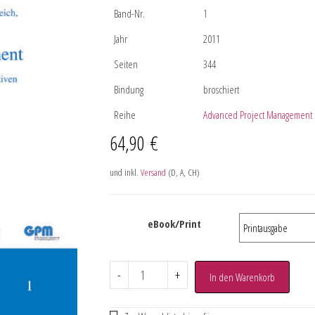
Band-Nr.
1
Jahr
2011
Seiten
344
Bindung
broschiert
Reihe
Advanced Project Management
64,90
€
und inkl.
Versand
(D, A, CH)
eBook/Print
-
+
In den Warenkorb