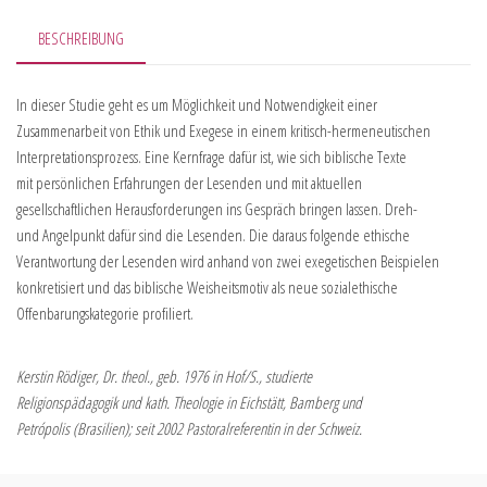
BESCHREIBUNG
In dieser Studie geht es um Möglichkeit und Notwendigkeit einer
Zusammenarbeit von Ethik und Exegese in einem kritisch-hermeneutischen
Interpretationsprozess. Eine Kernfrage dafür ist, wie sich biblische Texte
mit persönlichen Erfahrungen der Lesenden und mit aktuellen
gesellschaftlichen Herausforderungen ins Gespräch bringen lassen. Dreh-
und Angelpunkt dafür sind die Lesenden. Die daraus folgende ethische
Verantwortung der Lesenden wird anhand von zwei exegetischen Beispielen
konkretisiert und das biblische Weisheitsmotiv als neue sozialethische
Offenbarungskategorie profiliert.
Kerstin Rödiger, Dr. theol., geb. 1976 in Hof/S., studierte
Religionspädagogik und kath. Theologie in Eichstätt, Bamberg und
Petrópolis (Brasilien); seit 2002 Pastoralreferentin in der Schweiz.