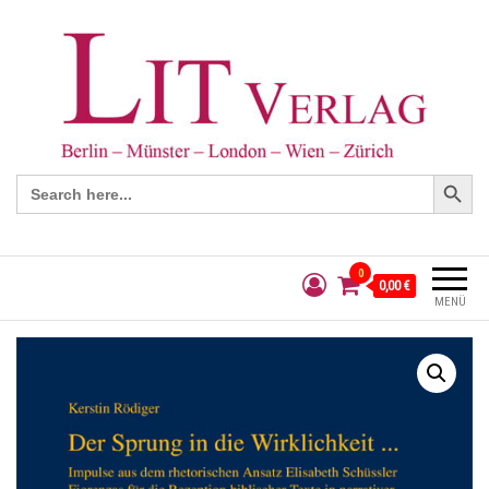
Search Button
Search
for:
0
0,00 €
MENÜ