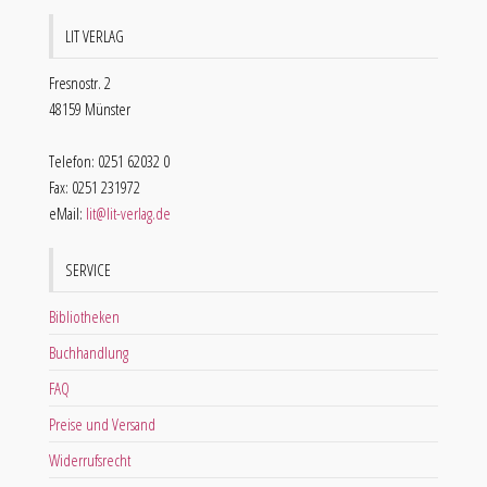
LIT VERLAG
Fresnostr. 2
48159 Münster
Telefon: 0251 62032 0
Fax: 0251 231972
eMail:
lit@lit-verlag.de
SERVICE
Bibliotheken
Buchhandlung
FAQ
Preise und Versand
Widerrufsrecht