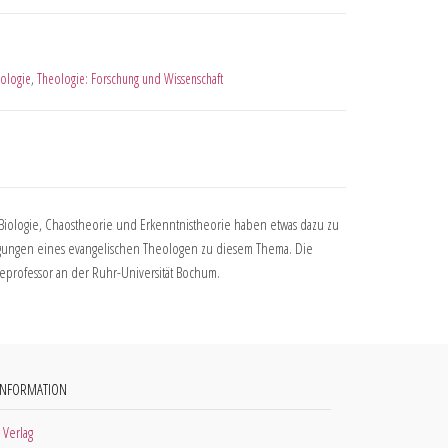
ologie
,
Theologie: Forschung und Wissenschaft
 Biologie, Chaostheorie und Erkenntnistheorie haben etwas dazu zu
erlegungen eines evangelischen Theologen zu diesem Thema. Die
ieprofessor an der Ruhr-Universität Bochum.
INFORMATION
 Verlag