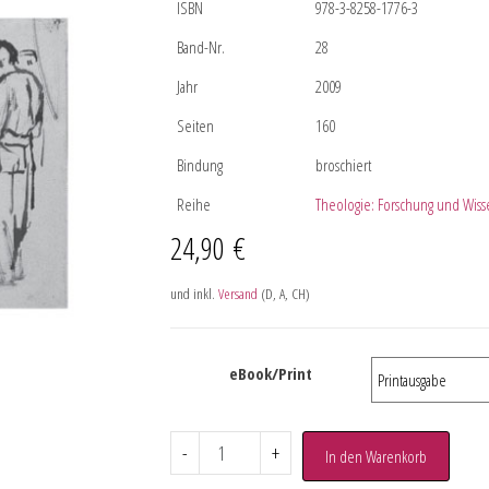
ISBN
978-3-8258-1776-3
Band-Nr.
28
Jahr
2009
Seiten
160
Bindung
broschiert
Reihe
Theologie: Forschung und Wiss
24,90
€
und inkl.
Versand
(D, A, CH)
eBook/Print
-
+
In den Warenkorb