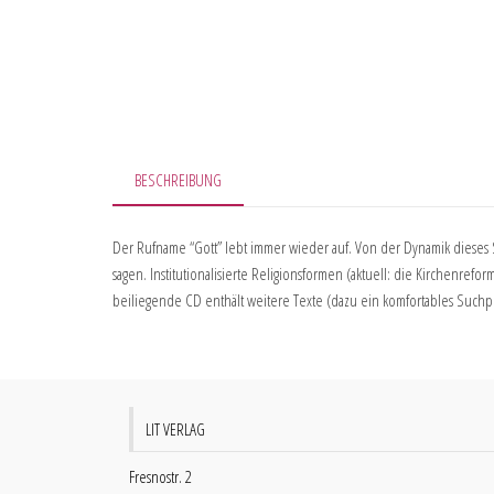
BESCHREIBUNG
Der Rufname “Gott” lebt immer wieder auf. Von der Dynamik dieses 
sagen. Institutionalisierte Religionsformen (aktuell: die Kirchenre
beiliegende CD enthält weitere Texte (dazu ein komfortables Suchpr
LIT VERLAG
Fresnostr. 2