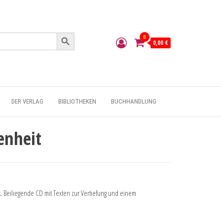
Search Button
0
0,00 €
DER VERLAG
BIBLIOTHEKEN
BUCHHANDLUNG
enheit
k. Beiliegende CD mit Texten zur Vertiefung und einem