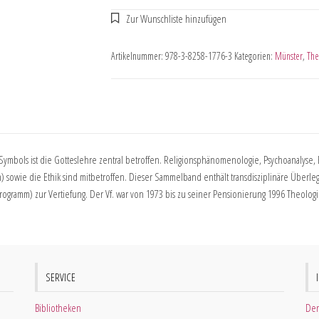
Artikelnummer:
978-3-8258-1776-3
Kategorien:
Münster
,
The
Symbols ist die Gotteslehre zentral betroffen. Religionsphänomenologie, Psychoanalyse,
form) sowie die Ethik sind mitbetroffen. Dieser Sammelband enthält transdisziplinäre Üb
ogramm) zur Vertiefung. Der Vf. war von 1973 bis zu seiner Pensionierung 1996 Theolog
SERVICE
Bibliotheken
Der