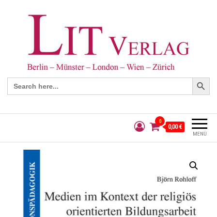
Search Button
Search
for:
0
0,00 €
MENÜ