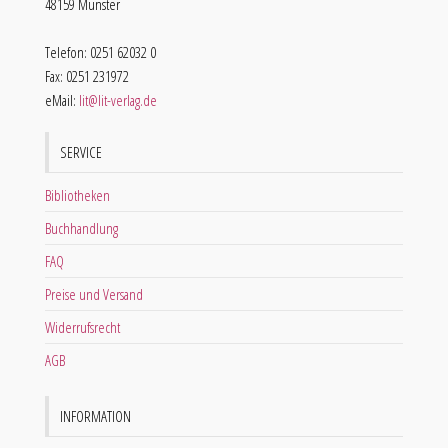
48159 Münster
Telefon: 0251 62032 0
Fax: 0251 231972
eMail:
lit@lit-verlag.de
SERVICE
Bibliotheken
Buchhandlung
FAQ
Preise und Versand
Widerrufsrecht
AGB
INFORMATION