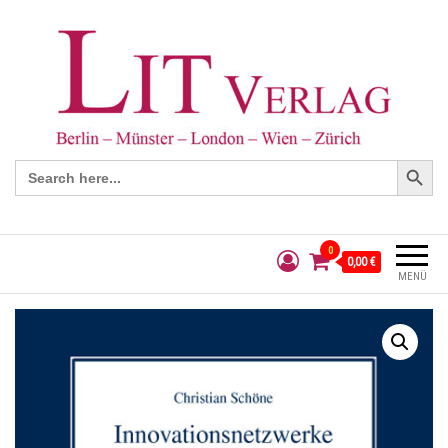
Search Button
Search
for:
0
0,00 €
MENÜ