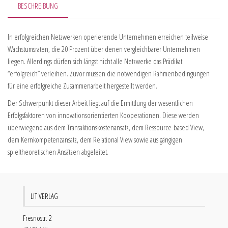
BESCHREIBUNG
In erfolgreichen Netzwerken operierende Unternehmen erreichen teilweise
Wachstumsraten, die 20 Prozent über denen vergleichbarer Unternehmen
liegen. Allerdings dürfen sich längst nicht alle Netzwerke das Prädikat
“erfolgreich” verleihen. Zuvor müssen die notwendigen Rahmenbedingungen
für eine erfolgreiche Zusammenarbeit hergestellt werden.
Der Schwerpunkt dieser Arbeit liegt auf die Ermittlung der wesentlichen
Erfolgsfaktoren von innovationsorientierten Kooperationen. Diese werden
überwiegend aus dem Transaktionskostenansatz, dem Ressource-based View,
dem Kernkompetenzansatz, dem Relational View sowie aus gängigen
spieltheoretischen Ansätzen abgeleitet.
LIT VERLAG
Fresnostr. 2