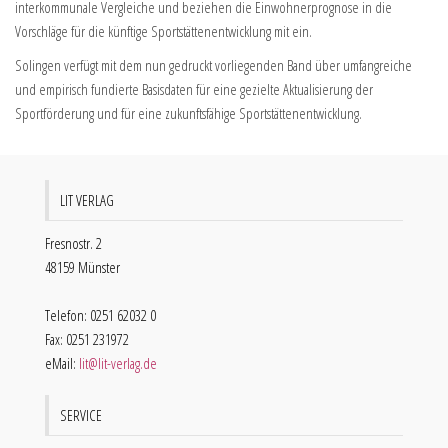
interkommunale Vergleiche und beziehen die Einwohnerprognose in die
Vorschläge für die künftige Sportstättenentwicklung mit ein.
Solingen verfügt mit dem nun gedruckt vorliegenden Band über umfangreiche
und empirisch fundierte Basisdaten für eine gezielte Aktualisierung der
Sportförderung und für eine zukunftsfähige Sportstättenentwicklung.
LIT VERLAG
Fresnostr. 2
48159 Münster
Telefon: 0251 62032 0
Fax: 0251 231972
eMail:
lit@lit-verlag.de
SERVICE