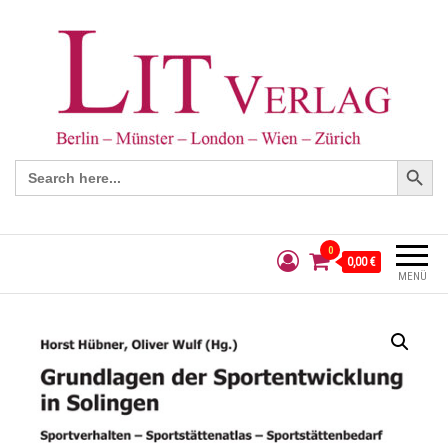
Search Button
Search
for:
0
0,00 €
MENÜ