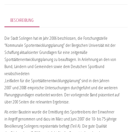
BESCHREIBUNG
Die Stadt Solingen hat im Jahr 2006 beschlossen, die Forschungsstelle
“Kommunale Sportentwicklungsplanung” der Bergischen Universität mit der
Schaffung aktualisierter Grundlagen für eine zeitgemäße
Sportstättenentwicklungsplanung zu beauftragen. In Anlehnung an den von
Bund, Ländern und Gemeinden sowie dem Deutschen Sportbund
verabschiedeten
,Leitfaden für die Sportstättenentwicklungsplanung” sind in den Jahren
2007 und 2008 empirische Untersuchungen durchgeführt und die weiteren
Planungsgrundlagen erarbeitet worden. Der vorliegende Band präsentiert auf
über 200 Seiten die relevanten Ergebnisse.
Als erster Baustein wurde die Ermittlung des Sporttreibens der Einwohner
in Angriff genommen und dazu im März und Juni 2007 die 10- bis 75-jährige
Bevölkerung Solingens repräsentativ befragt (Teil A). Die gute Qualität