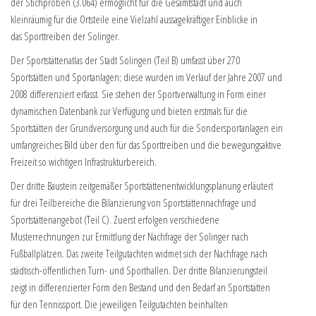
der Stichproben (3.064) ermöglicht für die Gesamtstadt und auch
kleinräumig für die Ortsteile eine Vielzahl aussagekräftiger Einblicke in
das Sporttreiben der Solinger.
Der Sportstättenatlas der Stadt Solingen (Teil B) umfasst über 270
Sportstätten und Sportanlagen; diese wurden im Verlauf der Jahre 2007 und
2008 differenziert erfasst. Sie stehen der Sportverwaltung in Form einer
dynamischen Datenbank zur Verfügung und bieten erstmals für die
Sportstätten der Grundversorgung und auch für die Sondersportanlagen ein
umfangreiches Bild über den für das Sporttreiben und die bewegungsaktive
Freizeit so wichtigen Infrastrukturbereich.
Der dritte Baustein zeitgemäßer Sportstättenentwicklungsplanung erläutert
für drei Teilbereiche die Bilanzierung von Sportstättennachfrage und
Sportstättenangebot (Teil C). Zuerst erfolgen verschiedene
Musterrechnungen zur Ermittlung der Nachfrage der Solinger nach
Fußballplätzen. Das zweite Teilgutachten widmet sich der Nachfrage nach
städtisch-öffentlichen Turn- und Sporthallen. Der dritte Bilanzierungsteil
zeigt in differenzierter Form den Bestand und den Bedarf an Sportstätten
für den Tennissport. Die jeweiligen Teilgutachten beinhalten