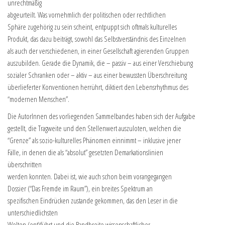
unrechtmäßig
abgeurteilt. Was vornehmlich der politischen oder rechtlichen
Sphäre zugehörig zu sein scheint, entpuppt sich oftmals kulturelles
Produkt, das dazu beiträgt, sowohl das Selbstverständnis des Einzelnen
als auch der verschiedenen, in einer Gesellschaft agierenden Gruppen
auszubilden. Gerade die Dynamik, die – passiv – aus einer Verschiebung
sozialer Schranken oder – aktiv – aus einer bewussten Überschreitung
überlieferter Konventionen herrührt, diktiert den Lebensrhythmus des
“modernen Menschen”.
Die AutorInnen des vorliegenden Sammelbandes haben sich der Aufgabe
gestellt, die Tragweite und den Stellenwert auszuloten, welchen die
“Grenze” als sozio-kulturelles Phänomen einnimmt – inklusive jener
Fälle, in denen die als “absolut” gesetzten Demarkationslinien
überschritten
werden konnten. Dabei ist, wie auch schon beim vorangegangen
Dossier (“Das Fremde im Raum”), ein breites Spektrum an
spezifischen Eindrücken zustande gekommen, das den Leser in die
unterschiedlichsten
Welten (ent)führt und die Bandbreite wissenschaftlicher