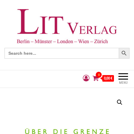
Search Button
Search
for:
0
0,00 €
MENÜ