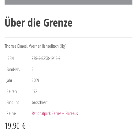
Über die Grenze
Thomas Gimesi, Werner Hanselitsch (Hg.)
ISBN
978-3-8258-1918-7
Band-Nr.
2
Jahr
2009
Seiten
192
Bindung
broschiert
Reihe
Rationalpark Series – Plateaus
19,90
€