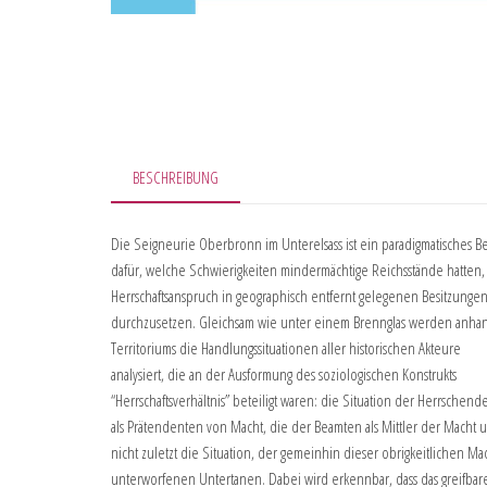
BESCHREIBUNG
Die Seigneurie Oberbronn im Unterelsass ist ein paradigmatisches Be
dafür, welche Schwierigkeiten mindermächtige Reichsstände hatten,
Herrschaftsanspruch in geographisch entfernt gelegenen Besitzunge
durchzusetzen. Gleichsam wie unter einem Brennglas werden anha
Territoriums die Handlungssituationen aller historischen Akteure
analysiert, die an der Ausformung des soziologischen Konstrukts
“Herrschaftsverhältnis” beteiligt waren: die Situation der Herrschend
als Prätendenten von Macht, die der Beamten als Mittler der Macht 
nicht zuletzt die Situation, der gemeinhin dieser obrigkeitlichen Ma
unterworfenen Untertanen. Dabei wird erkennbar, dass das greifbar