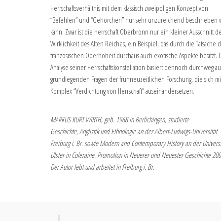
Herrschaftsverhältnis mit dem klassisch zweipoligen Konzept von
“Befehlen” und “Gehorchen” nur sehr unzureichend beschrieben
kann. Zwar ist die Herrschaft Oberbronn nur ein kleiner Ausschnitt d
Wirklichkeit des Alten Reiches, ein Beispiel, das durch die Tatsache 
französischen Oberhoheit durchaus auch exotische Aspekte besitzt. 
Analyse seiner Herrschaftskonstellation basiert dennoch durchweg au
grundlegenden Fragen der frühneuzeitlichen Forschung, die sich m
Komplex “Verdichtung von Herrschaft” auseinandersetzen.
MARKUS KURT WIRTH, geb. 1968 in Berlichingen, studierte
Geschichte, Anglistik und Ethnologie an der Albert-Ludwigs-Universität
Freiburg i. Br. sowie Modern and Contemporary History an der Universi
Ulster in Coleraine. Promotion in Neuerer und Neuester Geschichte 200
Der Autor lebt und arbeitet in Freiburg i. Br.