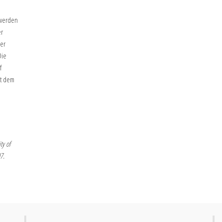
 werden
er
der
Die
f
it dem
ty of
7.