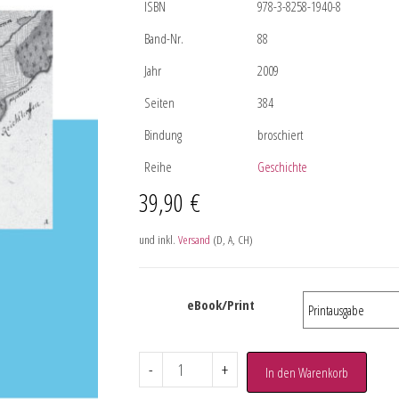
ISBN
978-3-8258-1940-8
Band-Nr.
88
Jahr
2009
Seiten
384
Bindung
broschiert
Reihe
Geschichte
39,90
€
und inkl.
Versand
(D, A, CH)
eBook/Print
-
+
In den Warenkorb