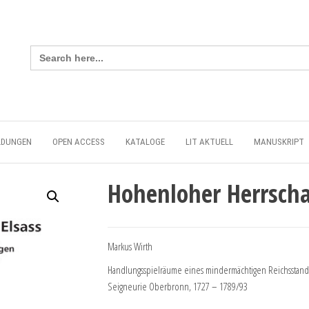
Search
for:
LDUNGEN
OPEN ACCESS
KATALOGE
LIT AKTUELL
MANUSKRIPT
Hohenloher Herrscha
Markus Wirth
Handlungsspielräume eines mindermächtigen Reichsstande
Seigneurie Oberbronn, 1727 – 1789/93