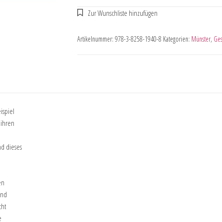
Artikelnummer:
978-3-8258-1940-8
Kategorien:
Münster
,
Ges
ispiel
 ihren
n
nd dieses
en
und
cht
e