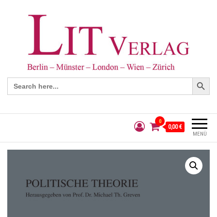
Search Button
Search
for:
0
0,00 €
MENÜ