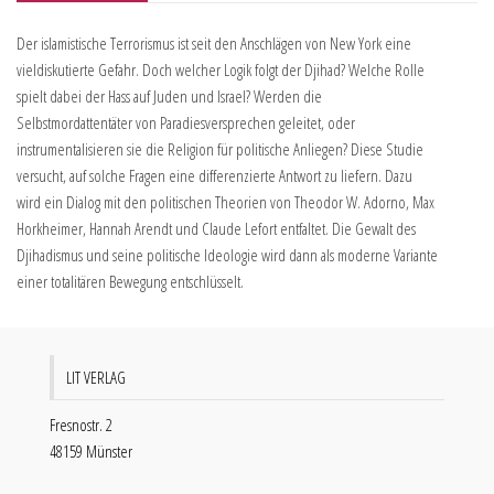
Der islamistische Terrorismus ist seit den Anschlägen von New York eine
vieldiskutierte Gefahr. Doch welcher Logik folgt der Djihad? Welche Rolle
spielt dabei der Hass auf Juden und Israel? Werden die
Selbstmordattentäter von Paradiesversprechen geleitet, oder
instrumentalisieren sie die Religion für politische Anliegen? Diese Studie
versucht, auf solche Fragen eine differenzierte Antwort zu liefern. Dazu
wird ein Dialog mit den politischen Theorien von Theodor W. Adorno, Max
Horkheimer, Hannah Arendt und Claude Lefort entfaltet. Die Gewalt des
Djihadismus und seine politische Ideologie wird dann als moderne Variante
einer totalitären Bewegung entschlüsselt.
LIT VERLAG
Fresnostr. 2
48159 Münster