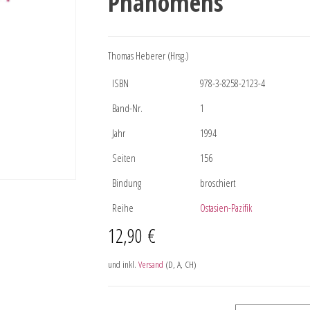
Phänomens
Thomas Heberer (Hrsg.)
ISBN
978-3-8258-2123-4
Band-Nr.
1
Jahr
1994
Seiten
156
Bindung
broschiert
Reihe
Ostasien-Pazifik
12,90
€
und inkl.
Versand
(D, A, CH)