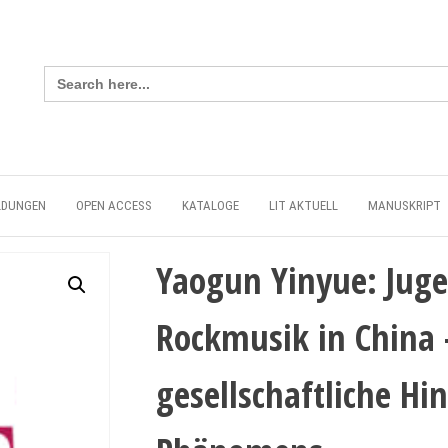
Search
for:
LDUNGEN
OPEN ACCESS
KATALOGE
LIT AKTUELL
MANUSKRIPT
Yaogun Yinyue: Juge
Rockmusik in China 
gesellschaftliche H