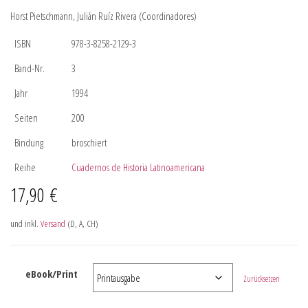
Horst Pietschmann, Julián Ruíz Rivera (Coordinadores)
ISBN
978-3-8258-2129-3
Band-Nr.
3
Jahr
1994
Seiten
200
Bindung
broschiert
Reihe
Cuadernos de Historia Latinoamericana
17,90
€
und inkl.
Versand
(D, A, CH)
eBook/Print
Zurücksetzen