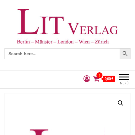
Search Button
Search
for:
0
0,00 €
MENÜ