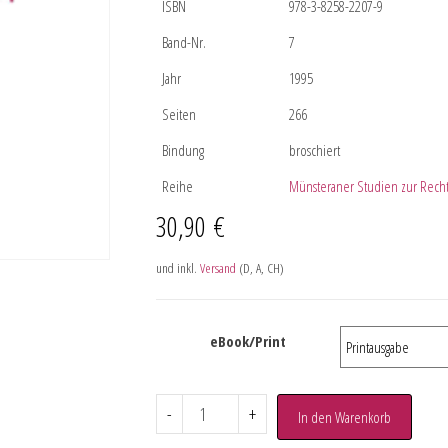
ISBN
978-3-8258-2207-9
Band-Nr.
7
Jahr
1995
Seiten
266
Bindung
broschiert
Reihe
Münsteraner Studien zur Recht
30,90
€
und inkl.
Versand
(D, A, CH)
eBook/Print
-
+
In den Warenkorb