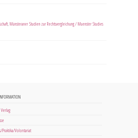
schaft
,
Münsteraner Studien zur Rechtsvergleichung / Muenster Studies
INFORMATION
 Verlag
sse
s/Praktika/Volontariat