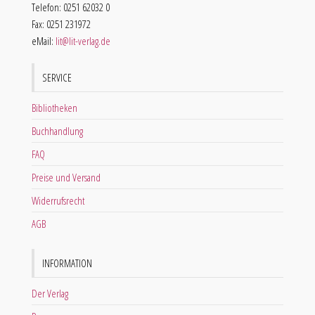
Telefon: 0251 62032 0
Fax: 0251 231972
eMail:
lit@lit-verlag.de
SERVICE
Bibliotheken
Buchhandlung
FAQ
Preise und Versand
Widerrufsrecht
AGB
INFORMATION
Der Verlag