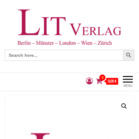
Search Button
Search
for:
0
0,00 €
MENÜ