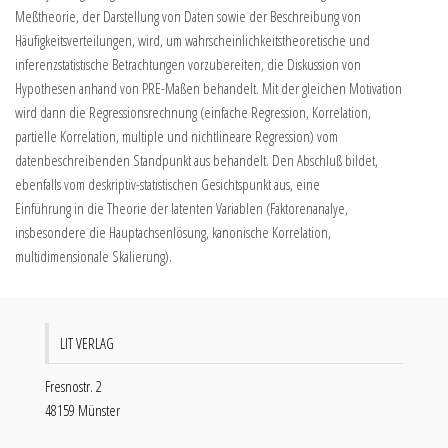
Meßtheorie, der Darstellung von Daten sowie der Beschreibung von
Häufigkeitsverteilungen, wird, um wahrscheinlichkeitstheoretische und
inferenzstatistische Betrachtungen vorzubereiten, die Diskussion von
Hypothesen anhand von PRE-Maßen behandelt. Mit der gleichen Motivation
wird dann die Regressionsrechnung (einfache Regression, Korrelation,
partielle Korrelation, multiple und nichtlineare Regression) vom
datenbeschreibenden Standpunkt aus behandelt. Den Abschluß bildet,
ebenfalls vom deskriptiv-statistischen Gesichtspunkt aus, eine
Einführung in die Theorie der latenten Variablen (Faktorenanalye,
insbesondere die Hauptachsenlösung, kanonische Korrelation,
multidimensionale Skalierung).
LIT VERLAG
Fresnostr. 2
48159 Münster