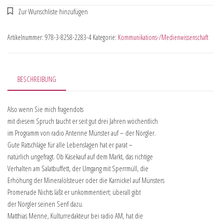
Artikelnummer:
978-3-8258-2283-4
Kategorie:
Kommunikations-/Medienwissenschaft
BESCHREIBUNG
Also wenn Sie mich fragendots
mit diesem Spruch taucht er seit gut drei Jahren wöchentlich
im Programm von radio Antenne Münster auf – der Nörgler.
Gute Ratschläge für alle Lebenslagen hat er parat –
natürlich ungefragt. Ob Käsekauf auf dem Markt, das richtige
Verhalten am Salatbuffett, der Umgang mit Sperrmüll, die
Erhöhung der Mineralölsteuer oder die Karnickel auf Münsters
Promenade Nichts läßt er unkommentiert; überall gibt
der Nörgler seinen Senf dazu.
Matthias Menne, Kulturredakteur bei radio AM, hat die