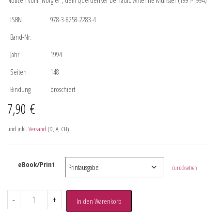
Notizen vom “Nörgler”, dem Querdenker bei radio Antenne Münster (1991-1994)
ISBN
978-3-8258-2283-4
Band-Nr.
Jahr
1994
Seiten
148
Bindung
broschiert
7,90
€
und inkl.
Versand
(D, A, CH)
eBook/Print
Zurücksetzen
-
+
In den Warenkorb