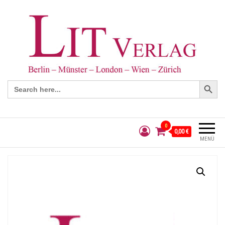
Search Button
Search
for:
0
0,00 €
MENÜ