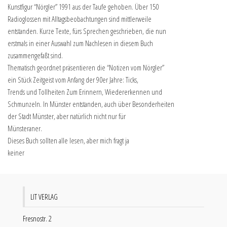
Kunstfigur “Nörgler” 1991 aus der Taufe gehoben. Über 150
Radioglossen mit Alltagsbeobachtungen sind mittlerweile
entstanden. Kurze Texte, fürs Sprechen geschrieben, die nun
erstmals in einer Auswahl zum Nachlesen in diesem Buch
zusammengefaßt sind.
Thematisch geordnet präsentieren die “Notizen vom Nörgler”
ein Stück Zeitgeist vom Anfang der 90er Jahre: Ticks,
Trends und Tollheiten Zum Erinnern, Wiedererkennen und
Schmunzeln. In Münster entstanden, auch über Besonderheiten
der Stadt Münster, aber natürlich nicht nur für
Münsteraner.
Dieses Buch sollten alle lesen, aber mich fragt ja
keiner
LIT VERLAG
Fresnostr. 2