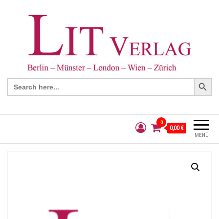
Search Button
Search
for:
0
0,00 €
MENÜ