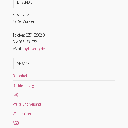
LIT VERLAG
Fresnostr. 2
48159 Münster
Telefon: 0251 62032 0
Fax: 0251 231972
eMail:
lit@lit-verlag.de
SERVICE
Bibliotheken
Buchhandlung
FAQ
Preise und Versand
Widerrufsrecht
AGB