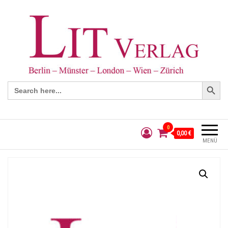
Search Button
Search
for:
0
0,00 €
MENÜ