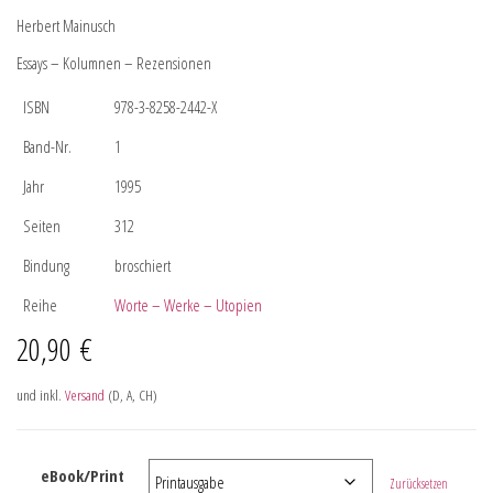
Herbert Mainusch
Essays – Kolumnen – Rezensionen
ISBN
978-3-8258-2442-X
Band-Nr.
1
Jahr
1995
Seiten
312
Bindung
broschiert
Reihe
Worte – Werke – Utopien
20,90
€
und inkl.
Versand
(D, A, CH)
eBook/Print
Zurücksetzen