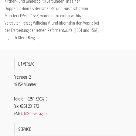
Kirchen- und Landespolitik verbunden. In seiner
Doppelfunktion als klevischer Rat und Fürstbischof von
Münster (1553 – 1557) wurde er zu einem wichtigen
Vertrauten Herzog Wilhelms V. und übernahm den Vorsitz bei
der Erarbeitung der letzten Reformentwürfe (1564 und 1567)
in Jülich-Kleve-Berg.
LIT VERLAG
Fresnostr. 2
48159 Münster
Telefon: 0251 62032 0
Fax: 0251 231972
eMail:
lit@lit-verlag.de
SERVICE