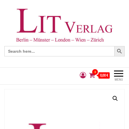
Search Button
Search
for:
0
0,00 €
MENÜ