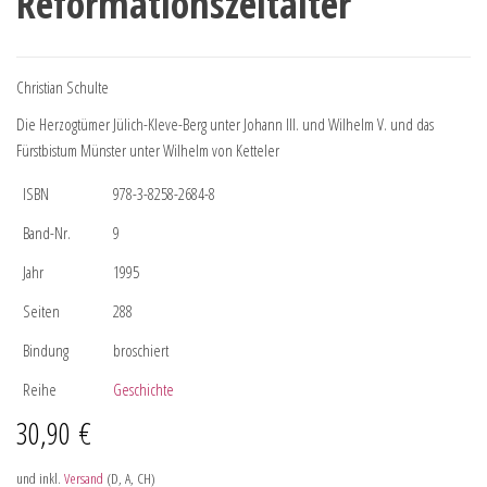
Reformationszeitalter
Christian Schulte
Die Herzogtümer Jülich-Kleve-Berg unter Johann III. und Wilhelm V. und das
Fürstbistum Münster unter Wilhelm von Ketteler
ISBN
978-3-8258-2684-8
Band-Nr.
9
Jahr
1995
Seiten
288
Bindung
broschiert
Reihe
Geschichte
30,90
€
und inkl.
Versand
(D, A, CH)