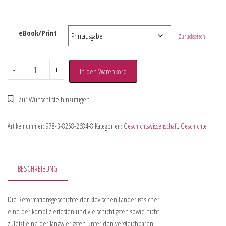
eBook/Print
Zurücksetzen
-
+
In den Warenkorb
Artikelnummer:
978-3-8258-2684-8
Kategorien:
Geschichtswissenschaft
,
Geschichte
BESCHREIBUNG
Die Reformationsgeschichte der klevischen Länder ist sicher
eine der kompliziertesten und vielschichtigsten sowie nicht
zuletzt eine der langwierigsten unter den vergleichbaren