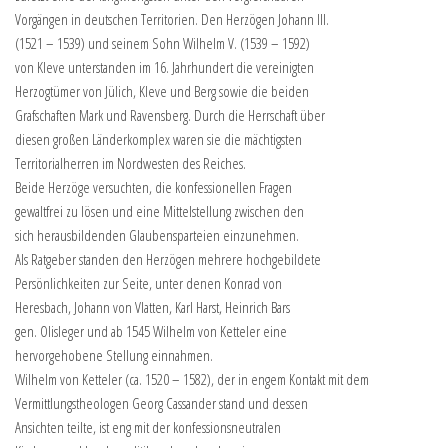
Vorgängen in deutschen Territorien. Den Herzögen Johann III.
(1521 – 1539) und seinem Sohn Wilhelm V. (1539 – 1592)
von Kleve unterstanden im 16. Jahrhundert die vereinigten
Herzogtümer von Jülich, Kleve und Berg sowie die beiden
Grafschaften Mark und Ravensberg. Durch die Herrschaft über
diesen großen Länderkomplex waren sie die mächtigsten
Territorialherren im Nordwesten des Reiches.
Beide Herzöge versuchten, die konfessionellen Fragen
gewaltfrei zu lösen und eine Mittelstellung zwischen den
sich herausbildenden Glaubensparteien einzunehmen.
Als Ratgeber standen den Herzögen mehrere hochgebildete
Persönlichkeiten zur Seite, unter denen Konrad von
Heresbach, Johann von Vlatten, Karl Harst, Heinrich Bars
gen. Olisleger und ab 1545 Wilhelm von Ketteler eine
hervorgehobene Stellung einnahmen.
Wilhelm von Ketteler (ca. 1520 – 1582), der in engem Kontakt mit dem
Vermittlungstheologen Georg Cassander stand und dessen
Ansichten teilte, ist eng mit der konfessionsneutralen