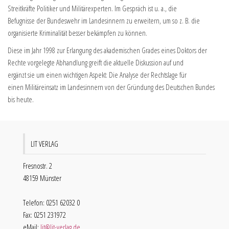
Streitkräfte Politiker und Militärexperten. Im Gespräch ist u. a., die
Befugnisse der Bundeswehr im Landesinnern zu erweitern, um so z. B. die
organisierte Kriminalität besser bekämpfen zu können.
Diese im Jahr 1998 zur Erlangung des akademischen Grades eines Doktors der
Rechte vorgelegte Abhandlung greift die aktuelle Diskussion auf und
ergänzt sie um einen wichtigen Aspekt: Die Analyse der Rechtslage für
einen Militäreinsatz im Landesinnern von der Gründung des Deutschen Bundes
bis heute.
LIT VERLAG
Fresnostr. 2
48159 Münster
Telefon: 0251 62032 0
Fax: 0251 231972
eMail:
lit@lit-verlag.de