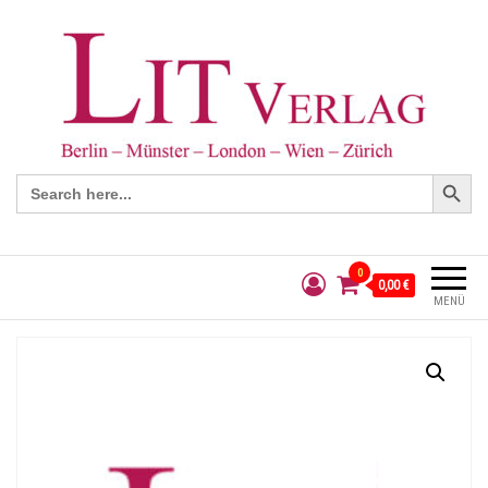
Search Button
Search
for:
0
0,00 €
MENÜ