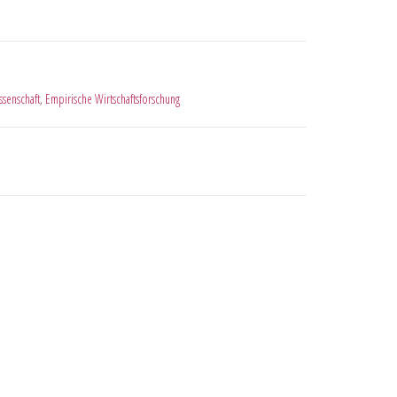
ssenschaft
,
Empirische Wirtschaftsforschung