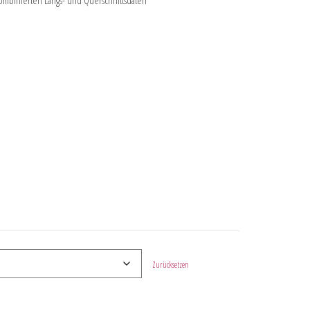
ombinierten Längs- und Querschnittsdaten
Zurücksetzen