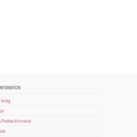
INFORMATION
 Verlag
sse
s/Praktika/Volontariat
takt