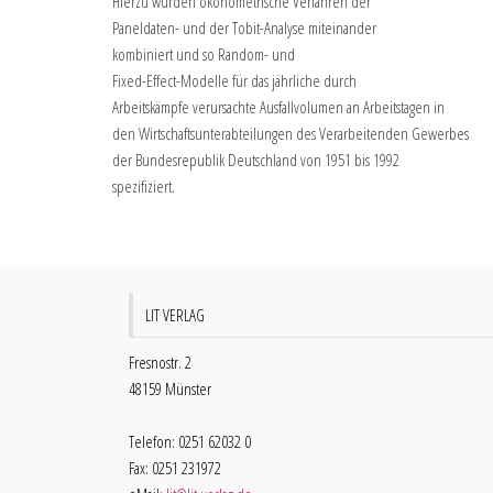
Hierzu wurden ökonometrische Verfahren der
Paneldaten- und der Tobit-Analyse miteinander
kombiniert und so Random- und
Fixed-Effect-Modelle für das jährliche durch
Arbeitskämpfe verursachte Ausfallvolumen an Arbeitstagen in
den Wirtschaftsunterabteilungen des Verarbeitenden Gewerbes
der Bundesrepublik Deutschland von 1951 bis 1992
spezifiziert.
LIT VERLAG
Fresnostr. 2
48159 Münster
Telefon: 0251 62032 0
Fax: 0251 231972