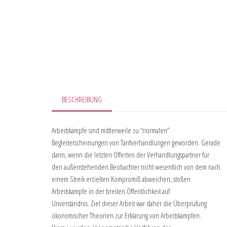
BESCHREIBUNG
Arbeitskämpfe sind mittlerweile zu “normalen”
Begleiterscheinungen von Tarifverhandlungen geworden. Gerade
dann, wenn die letzten Offerten der Verhandlungspartner für
den außenstehenden Beobachter nicht wesentlich von dem nach
einem Streik erzielten Kompromiß abweichen, stoßen
Arbeitskämpfe in der breiten Öffentlichkeit auf
Unverständnis. Ziel dieser Arbeit war daher die Überprüfung
ökonomischer Theorien zur Erklärung von Arbeitskämpfen.