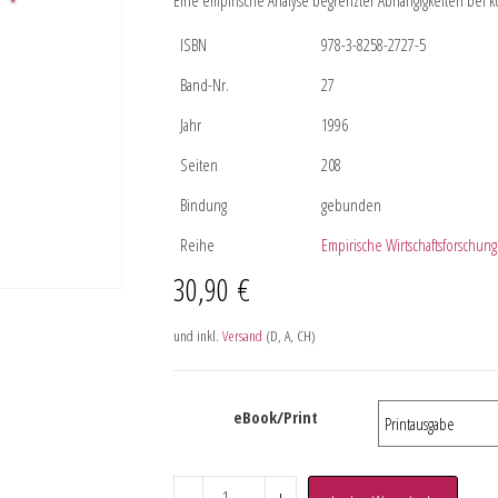
Eine empirische Analyse begrenzter Abhängigkeiten bei k
ISBN
978-3-8258-2727-5
Band-Nr.
27
Jahr
1996
Seiten
208
Bindung
gebunden
Reihe
Empirische Wirtschaftsforschung
30,90
€
und inkl.
Versand
(D, A, CH)
eBook/Print