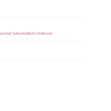
ssenschaft
,
Volkswirtschaftliche Schriftenreihe