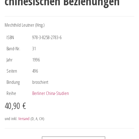
chinesischen Beziehungen
Mechthild Leutner (Hrsg.)
ISBN
978-3-8258-2783-6
Band-Nr.
31
Jahr
1996
Seiten
496
Bindung
broschiert
Reihe
Berliner China-Studien
40,90
€
und inkl.
Versand
(D, A, CH)