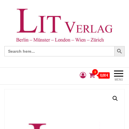
Search Button
Search
for:
0
0,00 €
MENÜ