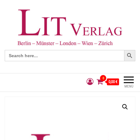
Search Button
Search
for:
0
0,00 €
MENÜ