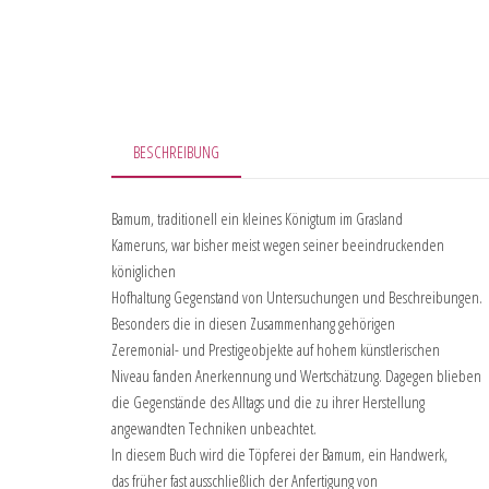
BESCHREIBUNG
Bamum, traditionell ein kleines Königtum im Grasland
Kameruns, war bisher meist wegen seiner beeindruckenden
königlichen
Hofhaltung Gegenstand von Untersuchungen und Beschreibungen.
Besonders die in diesen Zusammenhang gehörigen
Zeremonial- und Prestigeobjekte auf hohem künstlerischen
Niveau fanden Anerkennung und Wertschätzung. Dagegen blieben
die Gegenstände des Alltags und die zu ihrer Herstellung
angewandten Techniken unbeachtet.
In diesem Buch wird die Töpferei der Bamum, ein Handwerk,
das früher fast ausschließlich der Anfertigung von