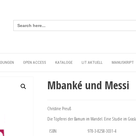
Search
for:
LDUNGEN
OPEN ACCESS
KATALOGE
LIT AKTUELL
MANUSKRIPT
Mbanké und Messi
Christine Preuß
Die Töpferei der Bamum im Wandel. Eine Studie im Gras
ISBN
978-3-8258-3031-4