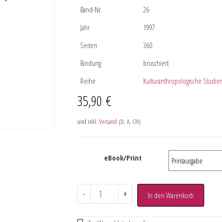
Band-Nr.
26
Jahr
1997
Seiten
360
Bindung
broschiert
Reihe
Kulturanthropologische Studie
35,90
€
und inkl.
Versand
(D, A, CH)
eBook/Print
-
+
In den Warenkorb