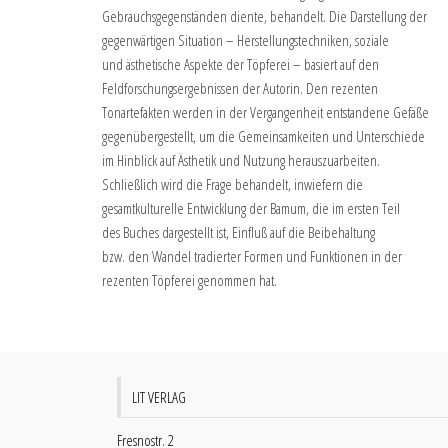
Gebrauchsgegenständen diente, behandelt. Die Darstellung der
gegenwärtigen Situation – Herstellungstechniken, soziale
und ästhetische Aspekte der Töpferei – basiert auf den
Feldforschungsergebnissen der Autorin. Den rezenten
Tonartefakten werden in der Vergangenheit entstandene Gefäße
gegenübergestellt, um die Gemeinsamkeiten und Unterschiede
im Hinblick auf Ästhetik und Nutzung herauszuarbeiten.
Schließlich wird die Frage behandelt, inwiefern die
gesamtkulturelle Entwicklung der Bamum, die im ersten Teil
des Buches dargestellt ist, Einfluß auf die Beibehaltung
bzw. den Wandel tradierter Formen und Funktionen in der
rezenten Töpferei genommen hat.
LIT VERLAG
Fresnostr. 2