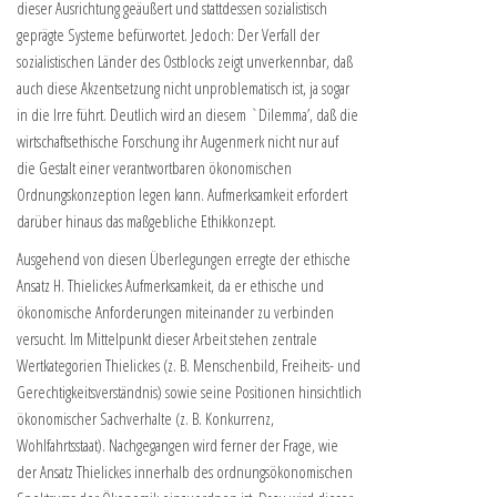
dieser Ausrichtung geäußert und stattdessen sozialistisch
geprägte Systeme befürwortet. Jedoch: Der Verfall der
sozialistischen Länder des Ostblocks zeigt unverkennbar, daß
auch diese Akzentsetzung nicht unproblematisch ist, ja sogar
in die Irre führt. Deutlich wird an diesem `Dilemma’, daß die
wirtschaftsethische Forschung ihr Augenmerk nicht nur auf
die Gestalt einer verantwortbaren ökonomischen
Ordnungskonzeption legen kann. Aufmerksamkeit erfordert
darüber hinaus das maßgebliche Ethikkonzept.
Ausgehend von diesen Überlegungen erregte der ethische
Ansatz H. Thielickes Aufmerksamkeit, da er ethische und
ökonomische Anforderungen miteinander zu verbinden
versucht. Im Mittelpunkt dieser Arbeit stehen zentrale
Wertkategorien Thielickes (z. B. Menschenbild, Freiheits- und
Gerechtigkeitsverständnis) sowie seine Positionen hinsichtlich
ökonomischer Sachverhalte (z. B. Konkurrenz,
Wohlfahrtsstaat). Nachgegangen wird ferner der Frage, wie
der Ansatz Thielickes innerhalb des ordnungsökonomischen