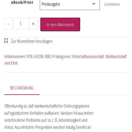
eBook/Print
Zurücksetzen
-
+
In den Warenkorb
Artikelnummer:
978-3-8258-3082-9
Kategorien:
Wirtschaftswissenschaft
,
Marktwirtschaft
und Ethik
BESCHREIBUNG
Offenkundig ist, daß marktwirtschaftliche Ordnungssysteme
auf egoistischem Verhalten aufbauen; darüber hinaus treten
verschiedene Probleme auf, so z. B. Arbeitslosigkeit und
Armut. Aus ethischer Perspektive werden häufig Zweifel an