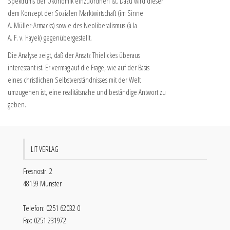
Spektrums der Ökonomik einzuordnen ist. Dazu wird dieser
dem Konzept der Sozialen Marktwirtschaft (im Sinne
A. Müller-Armacks) sowie des Neoliberalismus (à la
A. F. v. Hayek) gegenübergestellt.
Die Analyse zeigt, daß der Ansatz Thielickes überaus
interessant ist. Er vermag auf die Frage, wie auf der Basis
eines christlichen Selbstverständnisses mit der Welt
umzugehen ist, eine realitätsnahe und beständige Antwort zu
geben.
LIT VERLAG
Fresnostr. 2
48159 Münster
Telefon: 0251 62032 0
Fax: 0251 231972