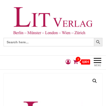
Search Button
Search
for:
0
0,00 €
MENÜ