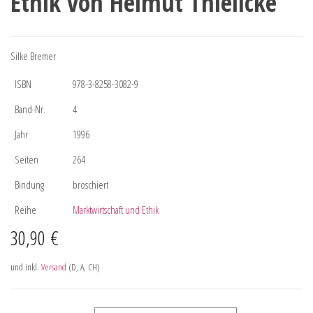
Ethik von Helmut Thielicke
Silke Bremer
ISBN
978-3-8258-3082-9
Band-Nr.
4
Jahr
1996
Seiten
264
Bindung
broschiert
Reihe
Marktwirtschaft und Ethik
30,90
€
und inkl.
Versand
(D, A, CH)