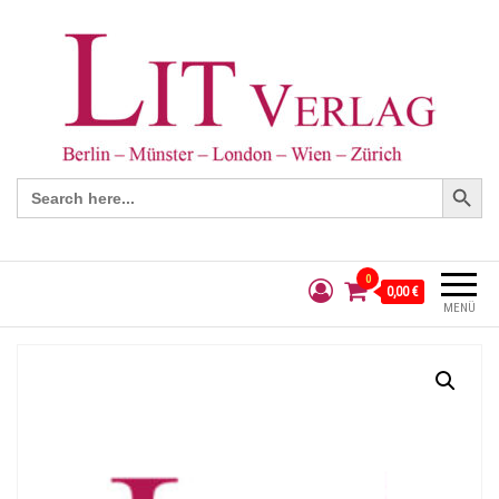
Search Button
Search
for:
0
0,00 €
MENÜ