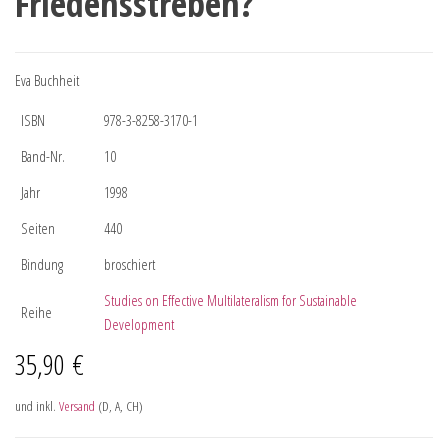
Friedensstreben?
Eva Buchheit
ISBN
978-3-8258-3170-1
Band-Nr.
10
Jahr
1998
Seiten
440
Bindung
broschiert
Studies on Effective Multilateralism for Sustainable
Reihe
Development
35,90
€
und inkl.
Versand
(D, A, CH)