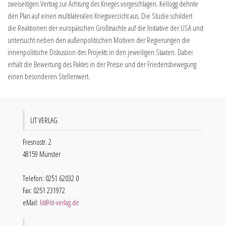
zweiseitigen Vertrag zur Ächtung des Krieges vorgeschlagen. Kellogg dehnte
den Plan auf einen multilateralen Kriegsverzicht aus. Die Studie schildert
die Reaktionen der europäischen Großmächte auf die Initiative der USA und
untersucht neben den außenpolitischen Motiven der Regierungen die
innenpolitische Diskussion des Projekts in den jeweiligen Staaten. Dabei
erhält die Bewertung des Paktes in der Presse und der Friedensbewegung
einen besonderen Stellenwert.
LIT VERLAG
Fresnostr. 2
48159 Münster
Telefon: 0251 62032 0
Fax: 0251 231972
eMail:
lit@lit-verlag.de