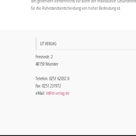
des geltenden Rentenrechts vor allem der individuelle Gesundheit
für die Ruhestandsentscheidung von hoher Bedeutung ist.
LIT VERLAG
Fresnostr. 2
48159 Münster
Telefon: 0251 62032 0
Fax: 0251 231972
eMail:
lit@lit-verlag.de