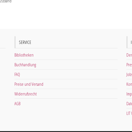
szustand
SERVICE
Bibliotheken
Der
Buchhandlung
Pre
FAQ
Job
Preise und Versand
Kon
Widerrufsrecht
Imp
AGB
Dat
LIT