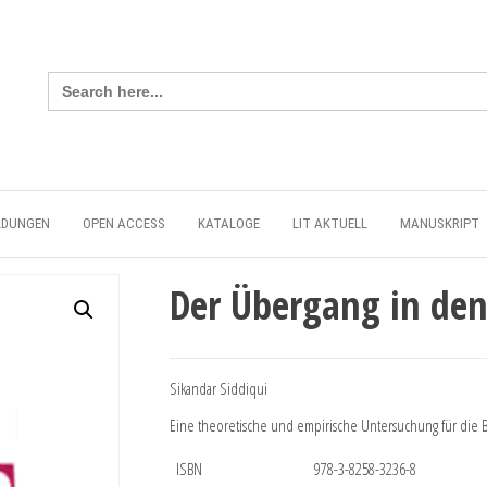
Search
for:
LDUNGEN
OPEN ACCESS
KATALOGE
LIT AKTUELL
MANUSKRIPT
Der Übergang in de
Sikandar Siddiqui
Eine theoretische und empirische Untersuchung für die
ISBN
978-3-8258-3236-8