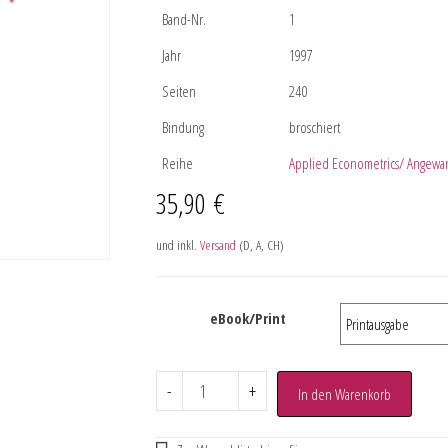
Band-Nr.
1
Jahr
1997
Seiten
240
Bindung
broschiert
Reihe
Applied Econometrics/ Angewa
35,90
€
und inkl.
Versand
(D, A, CH)
eBook/Print
-
+
In den Warenkorb