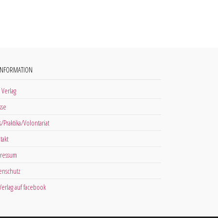
INFORMATION
 Verlag
sse
s/Praktika/Volontariat
takt
ressum
enschutz
 Verlag auf facebook