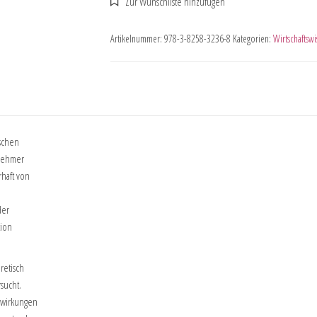
Artikelnummer:
978-3-8258-3236-8
Kategorien:
Wirtschaftswi
schen
tnehmer
haft von
der
tion
retisch
sucht.
zwirkungen