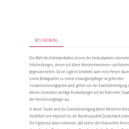
BESCHREIBUNG
Die Wahl des Ruhestandsalters ist eine der bedeutsamsten ökonomi
Entscheidungen, denen sich ältere Arbeitnehmerinnen und Arbei
gegenübersehen. Da sie zugleich bestimmt, wann eine Person dauer
einem Beitragszahler zu einem Leistungsempfänger im geltenden
Sozialversicherungssystem wird, gehen von der Erwerbsbeteiligung 
älteren Generation wichtige Rückwirkungen auf die finanzielle Situa
der Versicherungsträger aus.
In dieser Studie wird die Erwerbsbeteiligung älterer Menschen theo
modelliert und empirisch für die Bundesrepublik Deutschland unter
Die Ergebnisse lassen erkennen, daß neben den finanziellen Anrei