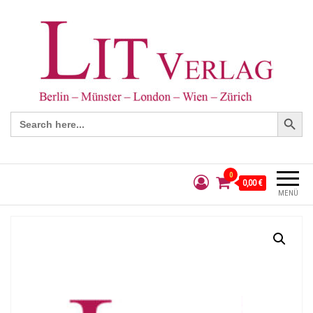
Search Button
Search
for:
0
0,00 €
MENÜ