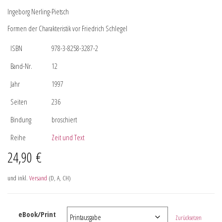
Ingeborg Nerling-Pietsch
Formen der Charakteristik vor Friedrich Schlegel
ISBN
978-3-8258-3287-2
Band-Nr.
12
Jahr
1997
Seiten
236
Bindung
broschiert
Reihe
Zeit und Text
24,90
€
und inkl.
Versand
(D, A, CH)
eBook/Print
Zurücksetzen