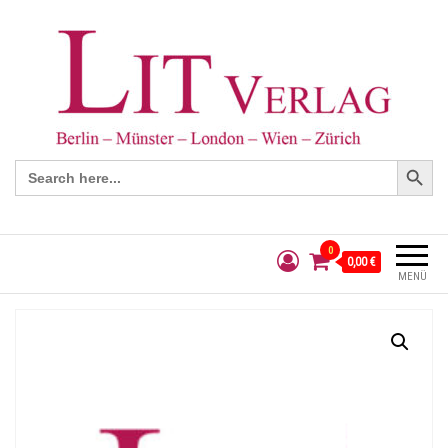
Search Button
Search
for:
0
0,00 €
MENÜ