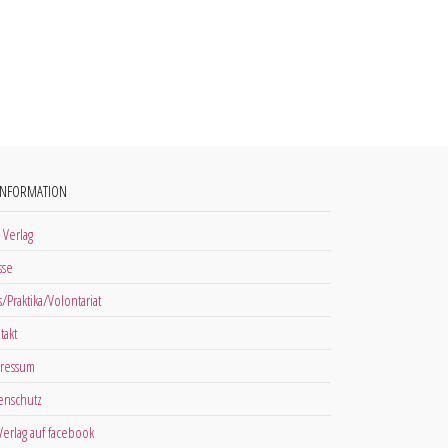
INFORMATION
 Verlag
sse
s/Praktika/Volontariat
takt
ressum
enschutz
 Verlag auf facebook