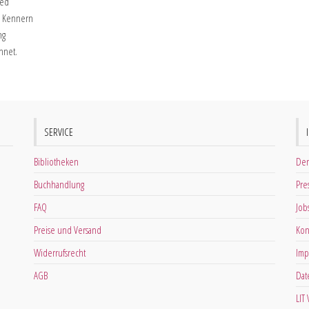
ied
d Kennern
ng
hnet.
SERVICE
Bibliotheken
Der
Buchhandlung
Pre
FAQ
Job
Preise und Versand
Kon
Widerrufsrecht
Imp
AGB
Dat
LIT