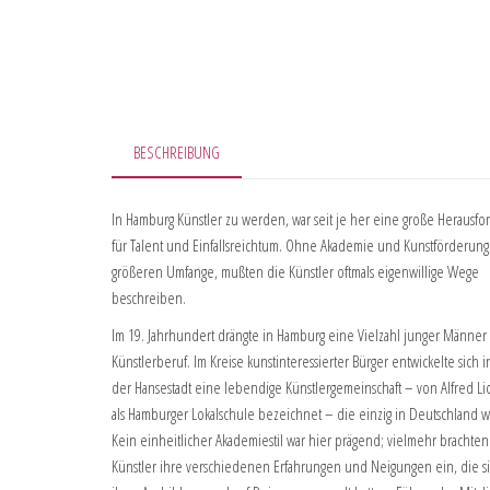
BESCHREIBUNG
In Hamburg Künstler zu werden, war seit je her eine große Herausf
für Talent und Einfallsreichtum. Ohne Akademie und Kunstförderung
größeren Umfange, mußten die Künstler oftmals eigenwillige Wege
beschreiben.
Im 19. Jahrhundert drängte in Hamburg eine Vielzahl junger Männer
Künstlerberuf. Im Kreise kunstinteressierter Bürger entwickelte sich i
der Hansestadt eine lebendige Künstlergemeinschaft – von Alfred Li
als Hamburger Lokalschule bezeichnet – die einzig in Deutschland w
Kein einheitlicher Akademiestil war hier prägend; vielmehr brachten
Künstler ihre verschiedenen Erfahrungen und Neigungen ein, die 