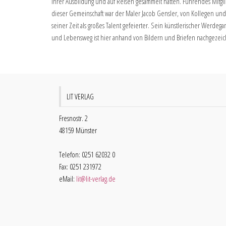
ihrer Ausbildung und auf Reisen gesammelt hatten. Führendes Mitgl
dieser Gemeinschaft war der Maler Jacob Gensler, von Kollegen un
seiner Zeit als großes Talent gefeierter. Sein künstlerischer Werdega
und Lebensweg ist hier anhand von Bildern und Briefen nachgezeic
LIT VERLAG
Fresnostr. 2
48159 Münster
Telefon: 0251 62032 0
Fax: 0251 231972
eMail:
lit@lit-verlag.de