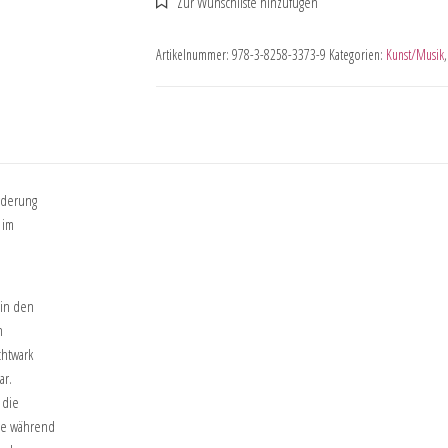
Artikelnummer:
978-3-8258-3373-9
Kategorien:
Kunst/Musik
orderung
 im
 in den
n
chtwark
ar.
 die
sie während